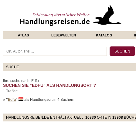
ATLAS
LESERWELTEN
KATALOG
SUCHE
Ihre suche nach: Edfu
SUCHEN SIE "EDFU" ALS HANDLUNGSORT ?
1 Treffer:
»
"
Edfu
"
als Handlungsort in 4 Büchern
HANDLUNGSREISEN.DE ENTHÄLT AKTUELL:
10830
ORTE IN
13908
BÜCH