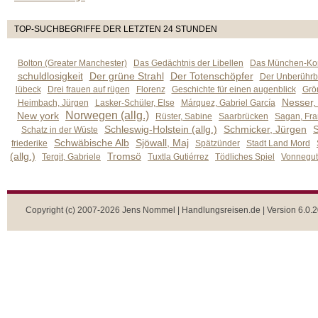
TOP-SUCHBEGRIFFE DER LETZTEN 24 STUNDEN
Bolton (Greater Manchester)
Das Gedächtnis der Libellen
Das München-Kom
schuldlosigkeit
Der grüne Strahl
Der Totenschöpfer
Der Unberührb
lübeck
Drei frauen auf rügen
Florenz
Geschichte für einen augenblick
Grön
Nesser,
Heimbach, Jürgen
Lasker-Schüler, Else
Márquez, Gabriel García
Norwegen (allg.)
New york
Rüster, Sabine
Saarbrücken
Sagan, Fra
Schleswig-Holstein (allg.)
Schmicker, Jürgen
S
Schatz in der Wüste
Schwäbische Alb
Sjöwall, Maj
friederike
Spätzünder
Stadt Land Mord
(allg.)
Tromsö
Tergit, Gabriele
Tuxtla Gutiérrez
Tödliches Spiel
Vonnegut,
Copyright (c) 2007-2026 Jens Nommel | Handlungsreisen.de | Version 6.0.2