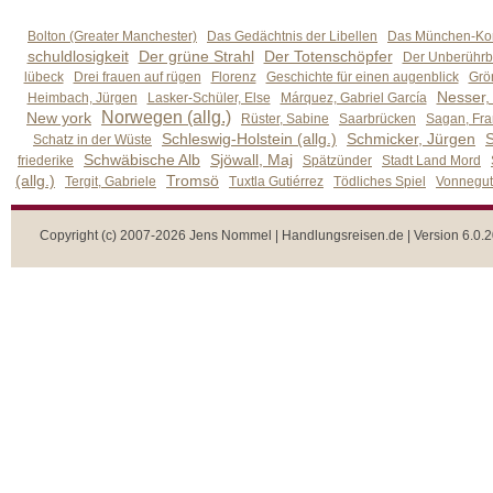
Bolton (Greater Manchester)
Das Gedächtnis der Libellen
Das München-Kom
schuldlosigkeit
Der grüne Strahl
Der Totenschöpfer
Der Unberührb
lübeck
Drei frauen auf rügen
Florenz
Geschichte für einen augenblick
Grön
Nesser,
Heimbach, Jürgen
Lasker-Schüler, Else
Márquez, Gabriel García
Norwegen (allg.)
New york
Rüster, Sabine
Saarbrücken
Sagan, Fra
Schleswig-Holstein (allg.)
Schmicker, Jürgen
S
Schatz in der Wüste
Schwäbische Alb
Sjöwall, Maj
friederike
Spätzünder
Stadt Land Mord
(allg.)
Tromsö
Tergit, Gabriele
Tuxtla Gutiérrez
Tödliches Spiel
Vonnegut,
Copyright (c) 2007-2026 Jens Nommel | Handlungsreisen.de | Version 6.0.2