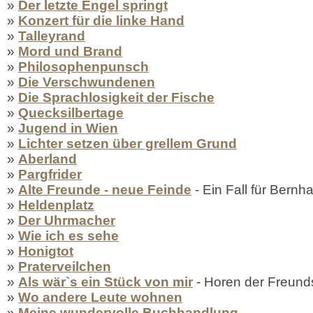
»
Der letzte Engel springt
»
Konzert für die linke Hand
»
Talleyrand
»
Mord und Brand
»
Philosophenpunsch
»
Die Verschwundenen
»
Die Sprachlosigkeit der Fische
»
Quecksilbertage
»
Jugend in Wien
»
Lichter setzen über grellem Grund
»
Aberland
»
Pargfrider
»
Alte Freunde - neue Feinde
- Ein Fall für Bernh
»
Heldenplatz
»
Der Uhrmacher
»
Wie ich es sehe
»
Honigtot
»
Praterveilchen
»
Als wär`s ein Stück von mir
- Horen der Freund
»
Wo andere Leute wohnen
»
Meine wundervolle Buchhandlung