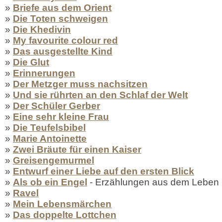
»
Briefe aus dem Orient
»
Die Toten schweigen
»
Die Khedivin
»
My favourite colour red
»
Das ausgestellte Kind
»
Die Glut
»
Erinnerungen
»
Der Metzger muss nachsitzen
»
Und sie rührten an den Schlaf der Welt
»
Der Schüler Gerber
»
Eine sehr kleine Frau
»
Die Teufelsbibel
»
Marie Antoinette
»
Zwei Bräute für einen Kaiser
»
Greisengemurmel
»
Entwurf einer Liebe auf den ersten Blick
»
Als ob ein Engel
- Erzählungen aus dem Leben
»
Ravel
»
Mein Lebensmärchen
»
Das doppelte Lottchen