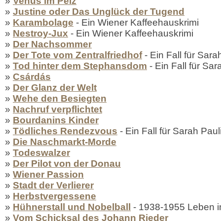
»
Venus im Pelz
»
Justine oder Das Unglück der Tugend
»
Karambolage
- Ein Wiener Kaffeehauskrimi
»
Nestroy-Jux
- Ein Wiener Kaffeehauskrimi
»
Der Nachsommer
»
Der Tote vom Zentralfriedhof
- Ein Fall für Sara
»
Tod hinter dem Stephansdom
- Ein Fall für Sar
»
Csárdás
»
Der Glanz der Welt
»
Wehe den Besiegten
»
Nachruf verpflichtet
»
Bourdanins Kinder
»
Tödliches Rendezvous
- Ein Fall für Sarah Paul
»
Die Naschmarkt-Morde
»
Todeswalzer
»
Der Pilot von der Donau
»
Wiener Passion
»
Stadt der Verlierer
»
Herbstvergessene
»
Hühnerstall und Nobelball
- 1938-1955 Leben i
»
Vom Schicksal des Johann Rieder