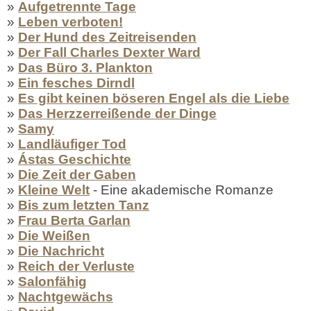
»
Aufgetrennte Tage
»
Leben verboten!
»
Der Hund des Zeitreisenden
»
Der Fall Charles Dexter Ward
»
Das Büro 3. Plankton
»
Ein fesches Dirndl
»
Es gibt keinen böseren Engel als die Liebe
»
Das Herzzerreißende der Dinge
»
Samy
»
Landläufiger Tod
»
Ástas Geschichte
»
Die Zeit der Gaben
»
Kleine Welt
- Eine akademische Romanze
»
Bis zum letzten Tanz
»
Frau Berta Garlan
»
Die Weißen
»
Die Nachricht
»
Reich der Verluste
»
Salonfähig
»
Nachtgewächs