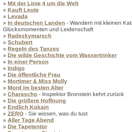
»
Mit der Linie 4 um die Welt
»
Kauft Leute
»
Levada
»
In deutschen Landen
- Wandern mit kleinen Kat
Glücksmomenten und Leidenschaft
»
Radezkymarsch
»
Schubert
»
Regeln des Tanzes
»
Die wilde Geschichte vom Wassertrinker
»
In einer Person
»
Indigo
»
Die öffentliche Frau
»
Mortimer & Miss Molly
»
Mord im besten Alter
»
Charascho
- Inspektor Bronstein kehrt zurück
»
Die größere Hoffnung
»
Endlich Kokain
»
ZERO
- Sie wissen, was du tust
»
Aller Tage Abend
»
Die Tapetentür