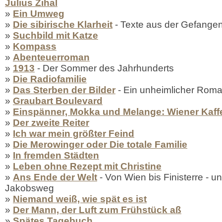
Julius Zihal
»
Ein Umweg
»
Die sibirische Klarheit
- Texte aus der Gefangen
»
Suchbild mit Katze
»
Kompass
»
Abenteuerroman
»
1913
- Der Sommer des Jahrhunderts
»
Die Radiofamilie
»
Das Sterben der Bilder
- Ein unheimlicher Rom
»
Graubart Boulevard
»
Einspänner, Mokka und Melange: Wiener Kaf
»
Der zweite Reiter
»
Ich war mein größter Feind
»
Die Merowinger oder Die totale Familie
»
In fremden Städten
»
Leben ohne Rezept mit Christine
»
Ans Ende der Welt
- Von Wien bis Finisterre - 
Jakobsweg
»
Niemand weiß, wie spät es ist
»
Der Mann, der Luft zum Frühstück aß
»
Spätes Tagebuch