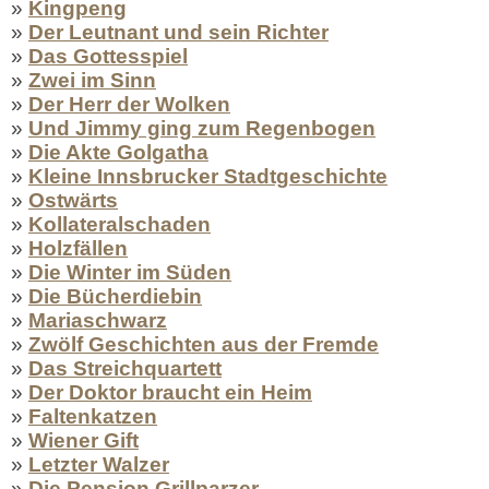
»
Kingpeng
»
Der Leutnant und sein Richter
»
Das Gottesspiel
»
Zwei im Sinn
»
Der Herr der Wolken
»
Und Jimmy ging zum Regenbogen
»
Die Akte Golgatha
»
Kleine Innsbrucker Stadtgeschichte
»
Ostwärts
»
Kollateralschaden
»
Holzfällen
»
Die Winter im Süden
»
Die Bücherdiebin
»
Mariaschwarz
»
Zwölf Geschichten aus der Fremde
»
Das Streichquartett
»
Der Doktor braucht ein Heim
»
Faltenkatzen
»
Wiener Gift
»
Letzter Walzer
»
Die Pension Grillparzer