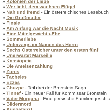
»
Kolonien der Liebe
»
Wer liebt, dem wachsen Flügel
»
Nah und fremd
- Ein österreichisches Lesebuch
»
Die Großmutter
»
Finale
»
Am Anfang war die Nacht Musik
»
Eine Mittelgewichts-Ehe
»
Sommerliebe
»
Unterwegs im Namen des Herrn
»
Sechs Österreicher unter den ersten fünf
»
Unerwartet Marseille
»
Kassiopeia
»
Die Ameisenzählung
»
Zores
»
Tacheles
»
Ezzes
»
Chuzpe
- Teil drei der Bronstein-Saga
»
Tinnef
- Ein neuer Fall für Kommissar Bronstein
»
Vater Morgana
- Eine persische Familiengeschic
»
Bildermord
»
Ausgetanzt