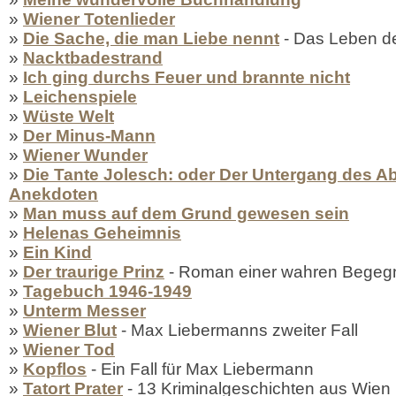
»
Wiener Totenlieder
»
Die Sache, die man Liebe nennt
- Das Leben de
»
Nacktbadestrand
»
Ich ging durchs Feuer und brannte nicht
»
Leichenspiele
»
Wüste Welt
»
Der Minus-Mann
»
Wiener Wunder
»
Die Tante Jolesch: oder Der Untergang des A
Anekdoten
»
Man muss auf dem Grund gewesen sein
»
Helenas Geheimnis
»
Ein Kind
»
Der traurige Prinz
- Roman einer wahren Begeg
»
Tagebuch 1946-1949
»
Unterm Messer
»
Wiener Blut
- Max Liebermanns zweiter Fall
»
Wiener Tod
»
Kopflos
- Ein Fall für Max Liebermann
»
Tatort Prater
- 13 Kriminalgeschichten aus Wien