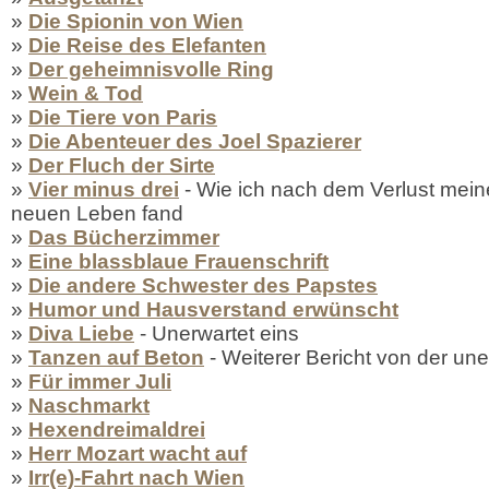
»
Die Spionin von Wien
»
Die Reise des Elefanten
»
Der geheimnisvolle Ring
»
Wein & Tod
»
Die Tiere von Paris
»
Die Abenteuer des Joel Spazierer
»
Der Fluch der Sirte
»
Vier minus drei
- Wie ich nach dem Verlust mein
neuen Leben fand
»
Das Bücherzimmer
»
Eine blassblaue Frauenschrift
»
Die andere Schwester des Papstes
»
Humor und Hausverstand erwünscht
»
Diva Liebe
- Unerwartet eins
»
Tanzen auf Beton
- Weiterer Bericht von der un
»
Für immer Juli
»
Naschmarkt
»
Hexendreimaldrei
»
Herr Mozart wacht auf
»
Irr(e)-Fahrt nach Wien