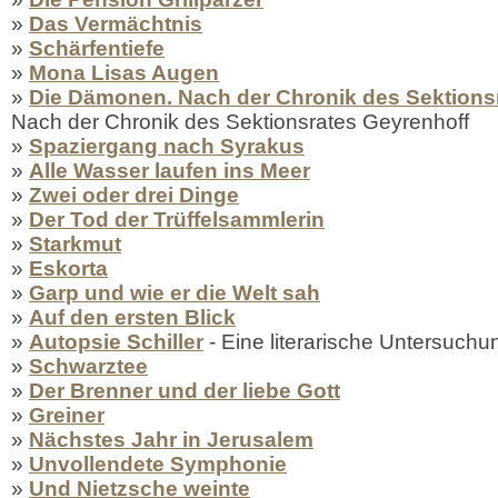
»
Das Vermächtnis
»
Schärfentiefe
»
Mona Lisas Augen
»
Die Dämonen. Nach der Chronik des Sektions
Nach der Chronik des Sektionsrates Geyrenhoff
»
Spaziergang nach Syrakus
»
Alle Wasser laufen ins Meer
»
Zwei oder drei Dinge
»
Der Tod der Trüffelsammlerin
»
Starkmut
»
Eskorta
»
Garp und wie er die Welt sah
»
Auf den ersten Blick
»
Autopsie Schiller
- Eine literarische Untersuchu
»
Schwarztee
»
Der Brenner und der liebe Gott
»
Greiner
»
Nächstes Jahr in Jerusalem
»
Unvollendete Symphonie
»
Und Nietzsche weinte