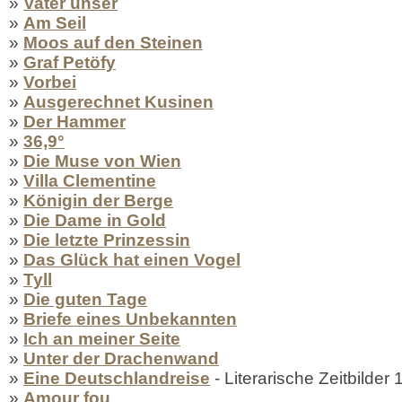
»
Vater unser
»
Am Seil
»
Moos auf den Steinen
»
Graf Petöfy
»
Vorbei
»
Ausgerechnet Kusinen
»
Der Hammer
»
36,9°
»
Die Muse von Wien
»
Villa Clementine
»
Königin der Berge
»
Die Dame in Gold
»
Die letzte Prinzessin
»
Das Glück hat einen Vogel
»
Tyll
»
Die guten Tage
»
Briefe eines Unbekannten
»
Ich an meiner Seite
»
Unter der Drachenwand
»
Eine Deutschlandreise
- Literarische Zeitbilde
»
Amour fou