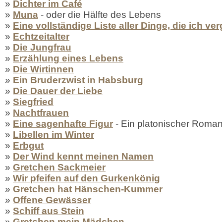
»
Dichter im Café
»
Muna
- oder die Hälfte des Lebens
»
Eine vollständige Liste aller Dinge, die ich v
»
Echtzeitalter
»
Die Jungfrau
»
Erzählung eines Lebens
»
Die Wirtinnen
»
Ein Bruderzwist in Habsburg
»
Die Dauer der Liebe
»
Siegfried
»
Nachtfrauen
»
Eine sagenhafte Figur
- Ein platonischer Roma
»
Libellen im Winter
»
Erbgut
»
Der Wind kennt meinen Namen
»
Gretchen Sackmeier
»
Wir pfeifen auf den Gurkenkönig
»
Gretchen hat Hänschen-Kummer
»
Offene Gewässer
»
Schiff aus Stein
»
Gretchen mein Mädchen