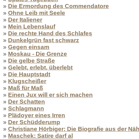
»
Die Ermordung des Commendatore
»
Ohne Leib mit Seele
»
Der Italiener
»
Mein Lebenslauf
»
Die rechte Hand des Schlafes
»
Dunkelgrün fast schwarz
»
Gegen einsam
»
Moskau - Die Grenze
»
Die gelbe Straße
»
Gelebt, erlebt, überlebt
»
Die Hauptstadt
»
Klugscheißer
»
Maß für Maß
»
Einen Jux will er sich machen
»
Der Schatten
»
Schlagmann
»
Plädoyer eines Irren
»
Der Schüdderump
»
Christiane Hörbiger: Die Biografie aus der Nä
»
Maschek: Satire darf al