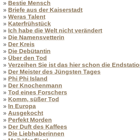
»
Bestie Mensch
»
Briefe aus der Kaiserstadt
»
Weras Talent
»
Katerfrühstück
»
Ich habe die Welt nicht verändert
»
Die Namensvetterin
»
Der Kreis
»
Die Debütantin
»
Über den Tod
»
Verzeihen Sie ist das hier schon die Endstati
»
Der Meister des Jüngsten Tages
»
Phi Phi Island
»
Der Knochenmann
»
Tod eines Forschers
»
Komm, süßer Tod
»
In Europa
»
Ausgekocht
»
Perfekt Morden
»
Der Duft des Kaffees
»
Die Liebhaberinnen