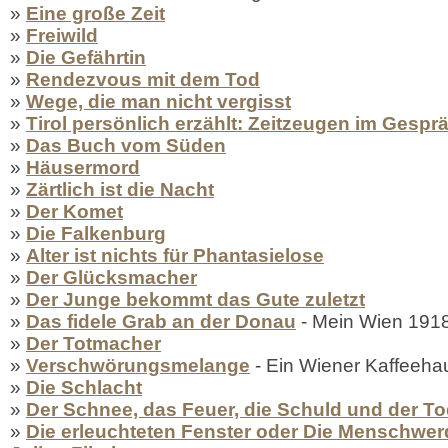
»
Eine große Zeit
»
Freiwild
»
Die Gefährtin
»
Rendezvous mit dem Tod
»
Wege, die man nicht vergisst
»
Tirol persönlich erzählt: Zeitzeugen im Gespr
»
Das Buch vom Süden
»
Häusermord
»
Zärtlich ist die Nacht
»
Der Komet
»
Die Falkenburg
»
Alter ist nichts für Phantasielose
»
Der Glücksmacher
»
Der Junge bekommt das Gute zuletzt
»
Das fidele Grab an der Donau
- Mein Wien 191
»
Der Totmacher
»
Verschwörungsmelange
- Ein Wiener Kaffeeha
»
Die Schlacht
»
Der Schnee, das Feuer, die Schuld und der T
»
Die erleuchteten Fenster oder Die Menschwe