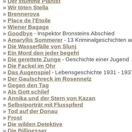
»
Der stumme Pianist
»
Wir töten Stella
»
Brennerova
»
Place de l'Etoile
»
Wiener Bagage
»
Goodbye
- Inspektor Bronsteins Abschied
»
Amaryllis Sommerer
- 13 Kriminalgeschichten 
»
Die Wasserfälle von Slunj
»
Ein Mord den jeder begeht
»
Die gerettete Zunge
- Geschichte einer Jugend
»
Die Fackel im Ohr
»
Das Augenspiel
- Lebensgeschichte 1931 - 193
»
Der Gaulschreck im Rosennetz
»
Gegen den Tag
»
Als Gott schlief
»
Annika und der Stern von Kazan
»
Selbstporträt mit Flusspferd
»
Tod auf der Donau
»
Frost
»
Die wilden Detektive
»
Die Billigesser