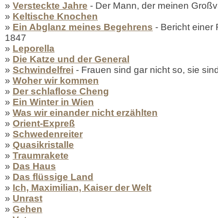
»
Versteckte Jahre
- Der Mann, der meinen Großva
»
Keltische Knochen
»
Ein Abglanz meines Begehrens
- Bericht eine
1847
»
Leporella
»
Die Katze und der General
»
Schwindelfrei
- Frauen sind gar nicht so, sie si
»
Woher wir kommen
»
Der schlaflose Cheng
»
Ein Winter in Wien
»
Was wir einander nicht erzählten
»
Orient-Expreß
»
Schwedenreiter
»
Quasikristalle
»
Traumrakete
»
Das Haus
»
Das flüssige Land
»
Ich, Maximilian, Kaiser der Welt
»
Unrast
»
Gehen