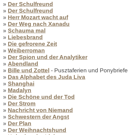
»
Der Schulfreund
»
Der Schulfreund
»
Herr Mozart wacht auf
»
Der Weg nach Xanadu
»
Schauma mal
»
Liebesbrand
»
Die gefrorene Zeit
»
Weiberroman
»
Der Spion und der Analytiker
»
Abendland
»
Bille und Zottel
- Pusztaferien und Ponybriefe
»
Das Alphabet des Juda Liva
»
Shanghai
»
Madalyn
»
Die Schöne und der Tod
»
Der Strom
»
Nachricht von Niemand
»
Schwestern der Angst
»
Der Plan
»
Der Weihnachtshund