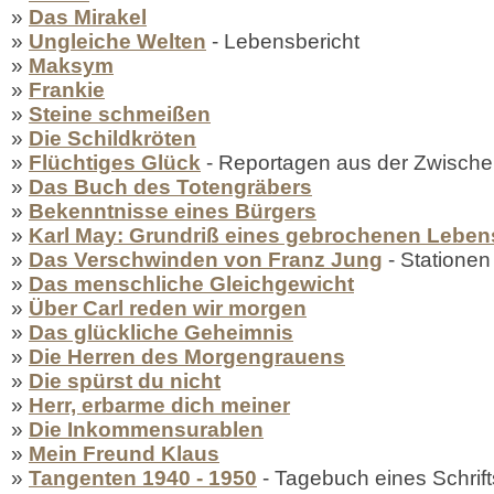
»
Das Mirakel
»
Ungleiche Welten
- Lebensbericht
»
Maksym
»
Frankie
»
Steine schmeißen
»
Die Schildkröten
»
Flüchtiges Glück
- Reportagen aus der Zwische
»
Das Buch des Totengräbers
»
Bekenntnisse eines Bürgers
»
Karl May: Grundriß eines gebrochenen Leben
»
Das Verschwinden von Franz Jung
- Stationen
»
Das menschliche Gleichgewicht
»
Über Carl reden wir morgen
»
Das glückliche Geheimnis
»
Die Herren des Morgengrauens
»
Die spürst du nicht
»
Herr, erbarme dich meiner
»
Die Inkommensurablen
»
Mein Freund Klaus
»
Tangenten 1940 - 1950
- Tagebuch eines Schrifts