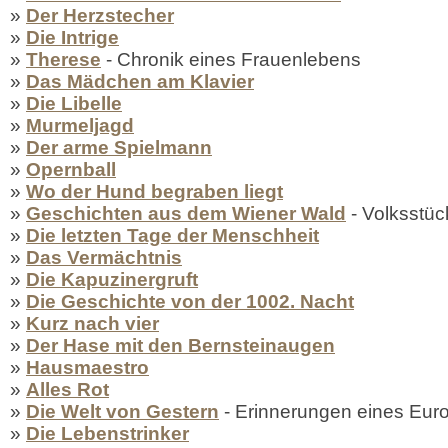
»
Der Herzstecher
»
Die Intrige
»
Therese
- Chronik eines Frauenlebens
»
Das Mädchen am Klavier
»
Die Libelle
»
Murmeljagd
»
Der arme Spielmann
»
Opernball
»
Wo der Hund begraben liegt
»
Geschichten aus dem Wiener Wald
- Volksstück
»
Die letzten Tage der Menschheit
»
Das Vermächtnis
»
Die Kapuzinergruft
»
Die Geschichte von der 1002. Nacht
»
Kurz nach vier
»
Der Hase mit den Bernsteinaugen
»
Hausmaestro
»
Alles Rot
»
Die Welt von Gestern
- Erinnerungen eines Eur
»
Die Lebenstrinker