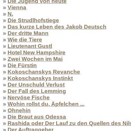
»
Die Jugend von heute
»
Vienna
»
N.
»
Die Strudlhofstiege
»
Das kurze Leben des Jakob Deutsch
»
Der dritte Mann
»
Wie die Tiere
»
Lieutenant Gustl
»
Hotel New Hampshire
»
Zwei Wochen im Mai
»
Die Fürstin
»
Kokoschanskys Revanche
»
Kokoschanskys Instinkt
»
Der Unschuld Verlust
»
Der Fall des Lemming
»
Nervöse Fische
»
Wohin rollst du, Äpfelchen ...
»
Ohnehin
»
Die Braut aus Odessa
»
Rashida oder Der Lauf zu den Quellen des Nil
»
Der Auftraggeber