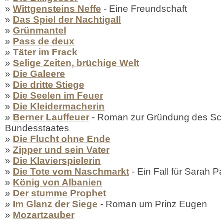
»
Wittgensteins Neffe
- Eine Freundschaft
»
Das Spiel der Nachtigall
»
Grünmantel
»
Pass de deux
»
Täter im Frack
»
Selige Zeiten, brüchige Welt
»
Die Galeere
»
Die dritte Stiege
»
Die Seelen im Feuer
»
Die Kleidermacherin
»
Berner Lauffeuer
- Roman zur Gründung des Sc
Bundesstaates
»
Die Flucht ohne Ende
»
Zipper und sein Vater
»
Die Klavierspielerin
»
Die Tote vom Naschmarkt
- Ein Fall für Sarah P
»
König von Albanien
»
Der stumme Prophet
»
Im Glanz der Siege
- Roman um Prinz Eugen
»
Mozartzauber