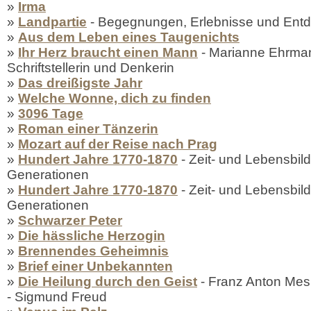
»
Irma
»
Landpartie
- Begegnungen, Erlebnisse und Entd
»
Aus dem Leben eines Taugenichts
»
Ihr Herz braucht einen Mann
- Marianne Ehrma
Schriftstellerin und Denkerin
»
Das dreißigste Jahr
»
Welche Wonne, dich zu finden
»
3096 Tage
»
Roman einer Tänzerin
»
Mozart auf der Reise nach Prag
»
Hundert Jahre 1770-1870
- Zeit- und Lebensbild
Generationen
»
Hundert Jahre 1770-1870
- Zeit- und Lebensbild
Generationen
»
Schwarzer Peter
»
Die hässliche Herzogin
»
Brennendes Geheimnis
»
Brief einer Unbekannten
»
Die Heilung durch den Geist
- Franz Anton Mes
- Sigmund Freud