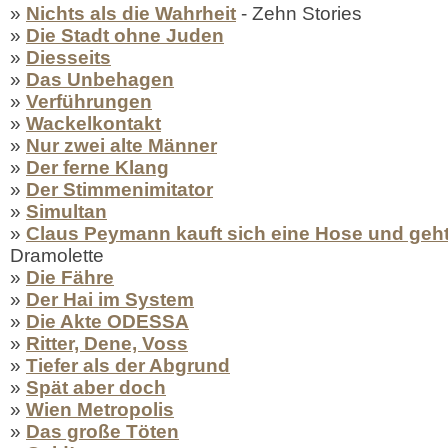
»
Nichts als die Wahrheit
- Zehn Stories
»
Die Stadt ohne Juden
»
Diesseits
»
Das Unbehagen
»
Verführungen
»
Wackelkontakt
»
Nur zwei alte Männer
»
Der ferne Klang
»
Der Stimmenimitator
»
Simultan
»
Claus Peymann kauft sich eine Hose und geht
Dramolette
»
Die Fähre
»
Der Hai im System
»
Die Akte ODESSA
»
Ritter, Dene, Voss
»
Tiefer als der Abgrund
»
Spät aber doch
»
Wien Metropolis
»
Das große Töten