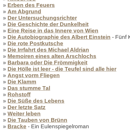
»
Erben des Feuers
»
Am Abgrund
»
Der Untersuchungsrichter
»
Die Geschichte der Dunkelheit
»
Eine Reise in das Innere von Wien
»
Die Autobiographie des Albert Einstein
- Fünf
»
Die rote Postkutsche
»
Die Irrfahrt des Michael Aldrian
»
Memoiren eines alten Arschlochs
»
Barbara oder Die Frömmigkeit
»
Die Hölle ist leer - die Teufel sind alle hier
»
Angst vorm Fliegen
»
Die Klamm
»
Das stumme Tal
»
Rohstoff
»
Die Süße des Lebens
»
Der letzte Satz
»
Weiter leben
»
Die Tauben von Brünn
»
Bracke
- Ein Eulenspiegelroman