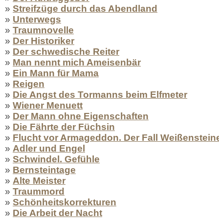
»
Streifzüge durch das Abendland
»
Unterwegs
»
Traumnovelle
»
Der Historiker
»
Der schwedische Reiter
»
Man nennt mich Ameisenbär
»
Ein Mann für Mama
»
Reigen
»
Die Angst des Tormanns beim Elfmeter
»
Wiener Menuett
»
Der Mann ohne Eigenschaften
»
Die Fährte der Füchsin
»
Flucht vor Armageddon. Der Fall Weißensteine
»
Adler und Engel
»
Schwindel. Gefühle
»
Bernsteintage
»
Alte Meister
»
Traummord
»
Schönheitskorrekturen
»
Die Arbeit der Nacht