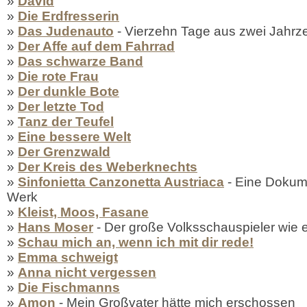
»
David
»
Die Erdfresserin
»
Das Judenauto
- Vierzehn Tage aus zwei Jahrz
»
Der Affe auf dem Fahrrad
»
Das schwarze Band
»
Die rote Frau
»
Der dunkle Bote
»
Der letzte Tod
»
Tanz der Teufel
»
Eine bessere Welt
»
Der Grenzwald
»
Der Kreis des Weberknechts
»
Sinfonietta Canzonetta Austriaca
- Eine Dokum
Werk
»
Kleist, Moos, Fasane
»
Hans Moser
- Der große Volksschauspieler wie er
»
Schau mich an, wenn ich mit dir rede!
»
Emma schweigt
»
Anna nicht vergessen
»
Die Fischmanns
»
Amon
- Mein Großvater hätte mich erschossen