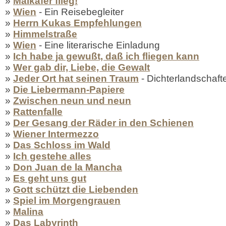
»
Maikäfer flieg!
»
Wien
- Ein Reisebegleiter
»
Herrn Kukas Empfehlungen
»
Himmelstraße
»
Wien
- Eine literarische Einladung
»
Ich habe ja gewußt, daß ich fliegen kann
»
Wer gab dir, Liebe, die Gewalt
»
Jeder Ort hat seinen Traum
- Dichterlandschaft
»
Die Liebermann-Papiere
»
Zwischen neun und neun
»
Rattenfalle
»
Der Gesang der Räder in den Schienen
»
Wiener Intermezzo
»
Das Schloss im Wald
»
Ich gestehe alles
»
Don Juan de la Mancha
»
Es geht uns gut
»
Gott schützt die Liebenden
»
Spiel im Morgengrauen
»
Malina
»
Das Labyrinth