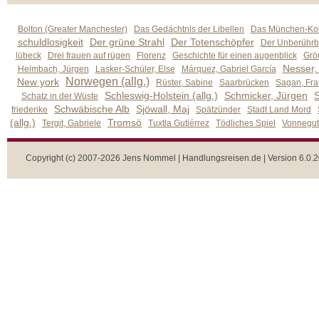
Bolton (Greater Manchester)
Das Gedächtnis der Libellen
Das München-Kom
schuldlosigkeit
Der grüne Strahl
Der Totenschöpfer
Der Unberührb
lübeck
Drei frauen auf rügen
Florenz
Geschichte für einen augenblick
Grön
Nesser,
Heimbach, Jürgen
Lasker-Schüler, Else
Márquez, Gabriel García
Norwegen (allg.)
New york
Rüster, Sabine
Saarbrücken
Sagan, Fra
Schleswig-Holstein (allg.)
Schmicker, Jürgen
S
Schatz in der Wüste
Schwäbische Alb
Sjöwall, Maj
friederike
Spätzünder
Stadt Land Mord
(allg.)
Tromsö
Tergit, Gabriele
Tuxtla Gutiérrez
Tödliches Spiel
Vonnegut,
Copyright (c) 2007-2026 Jens Nommel | Handlungsreisen.de | Version 6.0.2