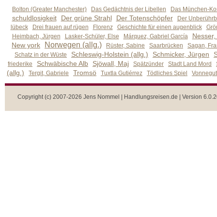
Bolton (Greater Manchester)
Das Gedächtnis der Libellen
Das München-Kom
schuldlosigkeit
Der grüne Strahl
Der Totenschöpfer
Der Unberührb
lübeck
Drei frauen auf rügen
Florenz
Geschichte für einen augenblick
Grön
Nesser,
Heimbach, Jürgen
Lasker-Schüler, Else
Márquez, Gabriel García
Norwegen (allg.)
New york
Rüster, Sabine
Saarbrücken
Sagan, Fra
Schleswig-Holstein (allg.)
Schmicker, Jürgen
S
Schatz in der Wüste
Schwäbische Alb
Sjöwall, Maj
friederike
Spätzünder
Stadt Land Mord
(allg.)
Tromsö
Tergit, Gabriele
Tuxtla Gutiérrez
Tödliches Spiel
Vonnegut,
Copyright (c) 2007-2026 Jens Nommel | Handlungsreisen.de | Version 6.0.2