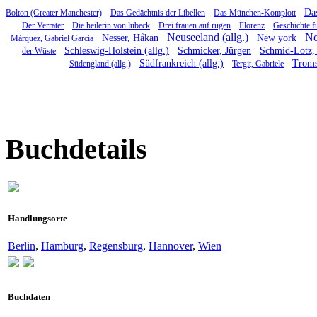
Das
Bolton (Greater Manchester)
Das Gedächtnis der Libellen
Das München-Komplott
Der Verräter
Die heilerin von lübeck
Drei frauen auf rügen
Florenz
Geschichte f
Neuseeland (allg.)
No
Nesser, Håkan
New york
Márquez, Gabriel García
Schleswig-Holstein (allg.)
Schmicker, Jürgen
Schmid-Lotz, 
der Wüste
Südfrankreich (allg.)
Trom
Südengland (allg.)
Tergit, Gabriele
Buchdetails
Handlungsorte
Berlin
,
Hamburg
,
Regensburg
,
Hannover
,
Wien
Buchdaten