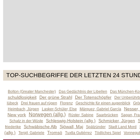
TOP-SUCHBEGRIFFE DER LETZTEN 24 STUN
Bolton (Greater Manchester)
Das Gedächtnis der Libellen
Das München-Kom
schuldlosigkeit
Der grüne Strahl
Der Totenschöpfer
Der Unberührb
lübeck
Drei frauen auf rügen
Florenz
Geschichte für einen augenblick
Grön
Nesser,
Heimbach, Jürgen
Lasker-Schüler, Else
Márquez, Gabriel García
Norwegen (allg.)
New york
Rüster, Sabine
Saarbrücken
Sagan, Fra
Schleswig-Holstein (allg.)
Schmicker, Jürgen
S
Schatz in der Wüste
Schwäbische Alb
Sjöwall, Maj
friederike
Spätzünder
Stadt Land Mord
(allg.)
Tromsö
Tergit, Gabriele
Tuxtla Gutiérrez
Tödliches Spiel
Vonnegut,