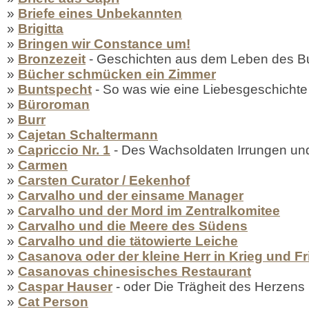
»
Briefe eines Unbekannten
»
Brigitta
»
Bringen wir Constance um!
»
Bronzezeit
- Geschichten aus dem Leben des B
»
Bücher schmücken ein Zimmer
»
Buntspecht
- So was wie eine Liebesgeschichte
»
Büroroman
»
Burr
»
Cajetan Schaltermann
»
Capriccio Nr. 1
- Des Wachsoldaten Irrungen un
»
Carmen
»
Carsten Curator / Eekenhof
»
Carvalho und der einsame Manager
»
Carvalho und der Mord im Zentralkomitee
»
Carvalho und die Meere des Südens
»
Carvalho und die tätowierte Leiche
»
Casanova oder der kleine Herr in Krieg und F
»
Casanovas chinesisches Restaurant
»
Caspar Hauser
- oder Die Trägheit des Herzens
»
Cat Person