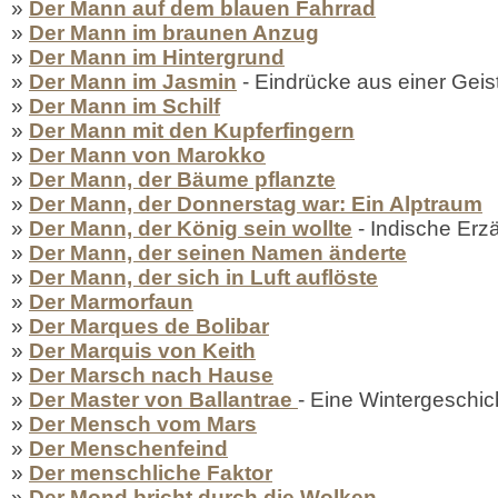
»
Der Mann auf dem blauen Fahrrad
»
Der Mann im braunen Anzug
»
Der Mann im Hintergrund
»
Der Mann im Jasmin
- Eindrücke aus einer Geis
»
Der Mann im Schilf
»
Der Mann mit den Kupferfingern
»
Der Mann von Marokko
»
Der Mann, der Bäume pflanzte
»
Der Mann, der Donnerstag war: Ein Alptraum
»
Der Mann, der König sein wollte
- Indische Erz
»
Der Mann, der seinen Namen änderte
»
Der Mann, der sich in Luft auflöste
»
Der Marmorfaun
»
Der Marques de Bolibar
»
Der Marquis von Keith
»
Der Marsch nach Hause
»
Der Master von Ballantrae
- Eine Wintergeschic
»
Der Mensch vom Mars
»
Der Menschenfeind
»
Der menschliche Faktor
»
Der Mond bricht durch die Wolken