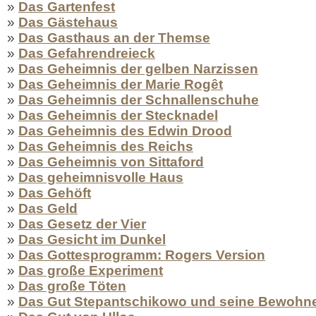
»
Das Gartenfest
»
Das Gästehaus
»
Das Gasthaus an der Themse
»
Das Gefahrendreieck
»
Das Geheimnis der gelben Narzissen
»
Das Geheimnis der Marie Rogêt
»
Das Geheimnis der Schnallenschuhe
»
Das Geheimnis der Stecknadel
»
Das Geheimnis des Edwin Drood
»
Das Geheimnis des Reichs
»
Das Geheimnis von Sittaford
»
Das geheimnisvolle Haus
»
Das Gehöft
»
Das Geld
»
Das Gesetz der Vier
»
Das Gesicht im Dunkel
»
Das Gottesprogramm: Rogers Version
»
Das große Experiment
»
Das große Töten
»
Das Gut Stepantschikowo und seine Bewohn