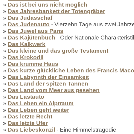
»
Das ist bei uns nicht möglich
»
Das Jahresbankett der Totengräber
»
Das Judasschaf
»
Das Judenauto
- Vierzehn Tage aus zwei Jahrz
»
Das Juwel aus Paris
»
Das Kajütenbuch
- Oder Nationale Charakterist
»
Das Kalkwerk
»
Das kleine und das große Testament
»
Das Krokodil
»
Das krumme Haus
»
Das kurze glückliche Leben des Francis Mac
»
Das Labyrinth der Einsamkeit
»
Das Land der spitzen Tannen
»
Das Land vom Meer aus gesehen
»
Das Lastauto
»
Das Leben ein Alptraum
»
Das Leben geht weiter
»
Das letzte Recht
»
Das letzte Ufer
»
Das Liebeskonzil
- Eine Himmelstragödie