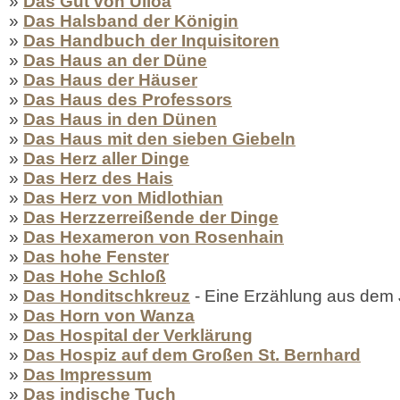
»
Das Gut von Ulloa
»
Das Halsband der Königin
»
Das Handbuch der Inquisitoren
»
Das Haus an der Düne
»
Das Haus der Häuser
»
Das Haus des Professors
»
Das Haus in den Dünen
»
Das Haus mit den sieben Giebeln
»
Das Herz aller Dinge
»
Das Herz des Hais
»
Das Herz von Midlothian
»
Das Herzzerreißende der Dinge
»
Das Hexameron von Rosenhain
»
Das hohe Fenster
»
Das Hohe Schloß
»
Das Honditschkreuz
- Eine Erzählung aus dem
»
Das Horn von Wanza
»
Das Hospital der Verklärung
»
Das Hospiz auf dem Großen St. Bernhard
»
Das Impressum
»
Das indische Tuch