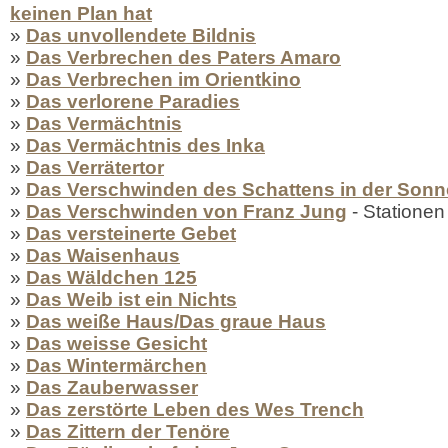
keinen Plan hat
»
Das unvollendete Bildnis
»
Das Verbrechen des Paters Amaro
»
Das Verbrechen im Orientkino
»
Das verlorene Paradies
»
Das Vermächtnis
»
Das Vermächtnis des Inka
»
Das Verrätertor
»
Das Verschwinden des Schattens in der Sonn
»
Das Verschwinden von Franz Jung
- Stationen
»
Das versteinerte Gebet
»
Das Waisenhaus
»
Das Wäldchen 125
»
Das Weib ist ein Nichts
»
Das weiße Haus/Das graue Haus
»
Das weisse Gesicht
»
Das Wintermärchen
»
Das Zauberwasser
»
Das zerstörte Leben des Wes Trench
»
Das Zittern der Tenöre