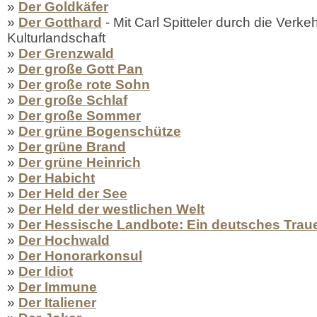
»
Der Goldkäfer
»
Der Gotthard
- Mit Carl Spitteler durch die Verke
Kulturlandschaft
»
Der Grenzwald
»
Der große Gott Pan
»
Der große rote Sohn
»
Der große Schlaf
»
Der große Sommer
»
Der grüne Bogenschütze
»
Der grüne Brand
»
Der grüne Heinrich
»
Der Habicht
»
Der Held der See
»
Der Held der westlichen Welt
»
Der Hessische Landbote: Ein deutsches Traue
»
Der Hochwald
»
Der Honorarkonsul
»
Der Idiot
»
Der Immune
»
Der Italiener