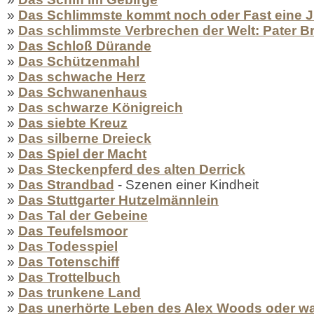
»
Das Schlimmste kommt noch oder Fast eine 
»
Das schlimmste Verbrechen der Welt: Pater B
»
Das Schloß Dürande
»
Das Schützenmahl
»
Das schwache Herz
»
Das Schwanenhaus
»
Das schwarze Königreich
»
Das siebte Kreuz
»
Das silberne Dreieck
»
Das Spiel der Macht
»
Das Steckenpferd des alten Derrick
»
Das Strandbad
- Szenen einer Kindheit
»
Das Stuttgarter Hutzelmännlein
»
Das Tal der Gebeine
»
Das Teufelsmoor
»
Das Todesspiel
»
Das Totenschiff
»
Das Trottelbuch
»
Das trunkene Land
»
Das unerhörte Leben des Alex Woods oder w