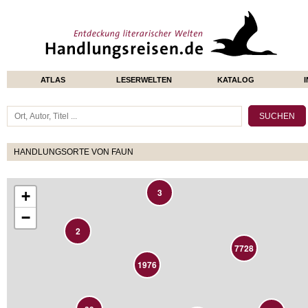
ATLAS
LESERWELTEN
KATALOG
HANDLUNGSORTE VON FAUN
3
+
−
2
7728
1976