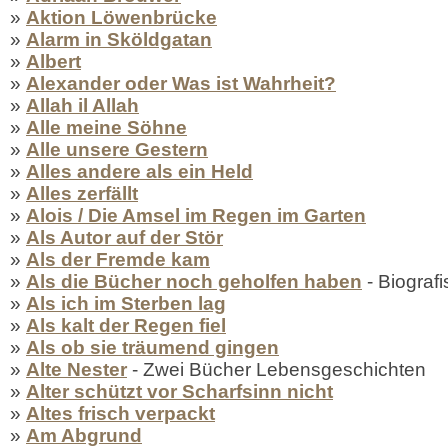
»
Aktion Löwenbrücke
»
Alarm in Sköldgatan
»
Albert
»
Alexander oder Was ist Wahrheit?
»
Allah il Allah
»
Alle meine Söhne
»
Alle unsere Gestern
»
Alles andere als ein Held
»
Alles zerfällt
»
Alois / Die Amsel im Regen im Garten
»
Als Autor auf der Stör
»
Als der Fremde kam
»
Als die Bücher noch geholfen haben
- Biograf
»
Als ich im Sterben lag
»
Als kalt der Regen fiel
»
Als ob sie träumend gingen
»
Alte Nester
- Zwei Bücher Lebensgeschichten
»
Alter schützt vor Scharfsinn nicht
»
Altes frisch verpackt
»
Am Abgrund