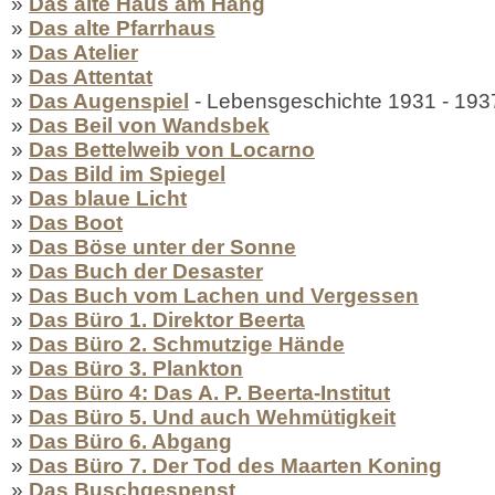
»
Das alte Haus am Hang
»
Das alte Pfarrhaus
»
Das Atelier
»
Das Attentat
»
Das Augenspiel
- Lebensgeschichte 1931 - 193
»
Das Beil von Wandsbek
»
Das Bettelweib von Locarno
»
Das Bild im Spiegel
»
Das blaue Licht
»
Das Boot
»
Das Böse unter der Sonne
»
Das Buch der Desaster
»
Das Buch vom Lachen und Vergessen
»
Das Büro 1. Direktor Beerta
»
Das Büro 2. Schmutzige Hände
»
Das Büro 3. Plankton
»
Das Büro 4: Das A. P. Beerta-Institut
»
Das Büro 5. Und auch Wehmütigkeit
»
Das Büro 6. Abgang
»
Das Büro 7. Der Tod des Maarten Koning
»
Das Buschgespenst