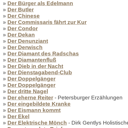
»
Der Bürger als Edelmann
»
Der Butler
»
Der Chinese
»
Der Commissaris fährt zur Kur
»
Der Condor
»
Der Dekan
»
Der Denunziant
»
Der Derwisch
»
Der Diamant des Radschas
»
Der Diamantenfluß
»
Der Dieb in der Nacht
»
Der Dienstagabend-Club
»
Der Doppelgänger
»
Der Doppelgänger
»
Der dritte Nagel
»
Der eherne Reiter
- Petersburger Erzählungen
»
Der eingebildete Kranke
»
Der Eismann kommt
»
Der Ekel
»
Der Elektrische Mönch
- Dirk Gentlys Holistisch