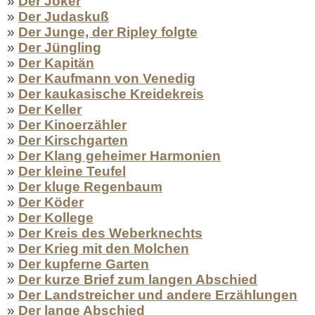
»
Der Joker
»
Der Judaskuß
»
Der Junge, der Ripley folgte
»
Der Jüngling
»
Der Kapitän
»
Der Kaufmann von Venedig
»
Der kaukasische Kreidekreis
»
Der Keller
»
Der Kinoerzähler
»
Der Kirschgarten
»
Der Klang geheimer Harmonien
»
Der kleine Teufel
»
Der kluge Regenbaum
»
Der Köder
»
Der Kollege
»
Der Kreis des Weberknechts
»
Der Krieg mit den Molchen
»
Der kupferne Garten
»
Der kurze Brief zum langen Abschied
»
Der Landstreicher und andere Erzählungen
»
Der lange Abschied