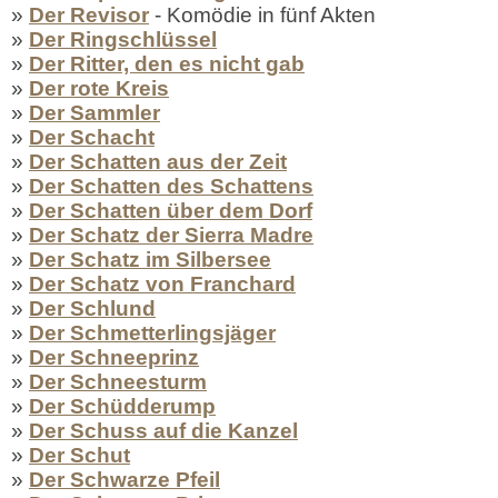
»
Der Revisor
- Komödie in fünf Akten
»
Der Ringschlüssel
»
Der Ritter, den es nicht gab
»
Der rote Kreis
»
Der Sammler
»
Der Schacht
»
Der Schatten aus der Zeit
»
Der Schatten des Schattens
»
Der Schatten über dem Dorf
»
Der Schatz der Sierra Madre
»
Der Schatz im Silbersee
»
Der Schatz von Franchard
»
Der Schlund
»
Der Schmetterlingsjäger
»
Der Schneeprinz
»
Der Schneesturm
»
Der Schüdderump
»
Der Schuss auf die Kanzel
»
Der Schut
»
Der Schwarze Pfeil