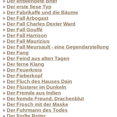
»
Der entwendete Brief
»
Der erste fiese Typ
»
Der Fabrikaffe und die Bäume
»
Der Fall Arbogast
»
Der Fall Charles Dexter Ward
»
Der Fall Gouffé
»
Der Fall Harrison
»
Der Fall Maurizius
»
Der Fall Meursault - eine Gegendarstellung
»
Der Fang
»
Der Feind aus alten Tagen
»
Der ferne Klang
»
Der Feuerkreis
»
Der Fieberkopf
»
Der Fluch des Hauses Dain
»
Der Flüsterer im Dunkeln
»
Der Fremde aus Indien
»
Der fremde Freund. Drachenblut
»
Der Frosch mit der Maske
»
Der Fuhrmann des Todes
»
Der fünfte Reiter