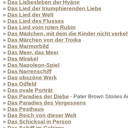
»
Das Liebesleben der Hyäne
»
Das Lied der triumphierenden Liebe
»
Das Lied der Welt
»
Das Lied des Flusses
»
Das Lied vom roten Rubin
»
Das Mädchen, mit dem die Kinder nicht verke
»
Das Märchen von der Troika
»
Das Marmorbild
»
Das Meer, das Meer
»
Das Mirakel
»
Das Napoleon-Spiel
»
Das Narrenschiff
»
Das obszöne Werk
»
Das Odfeld
»
Das ovale Porträt
»
Das Paradies der Diebe
- Pater Brown Stories A
»
Das Paradies des Vergessens
»
Das Pesthaus
»
Das Reich von dieser Welt
»
Das Schicksal in Person
»
Das Schiff im Gebirge