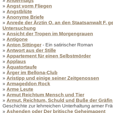
»
Anderntags
»
Angst vorm Fliegen
»
Angstblüte
»
Anonyme Briefe
»
Anrede der Ärztin O. an den Staatsanwalt F. ge
Untersuchung
»
Ansicht der Tropen im Morgengrauen
»
Antigone
»
Anton Sittinger
- Ein satirischer Roman
»
Antwort aus der Stille
»
Appartement für einen Selbstmörder
»
Applaus
»
Äquatortaufe
»
Ärger im Bellona-Club
»
Aristipp und einige seiner Zeitgenossen
»
Armageddon Rock
»
Arme Leute
»
Armut Reichtum Mensch und Tier
»
Armut, Reichtum, Schuld und Buße der Gräfin
Geschichte zur lehrreichen Unterhaltung armer Frä
»
Ashenden oder Der britische Geheimagent