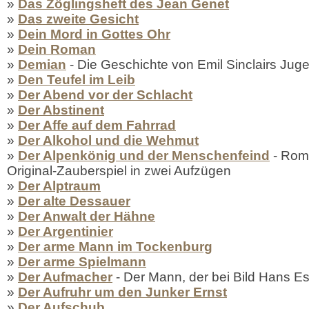
»
Das Zöglingsheft des Jean Genet
»
Das zweite Gesicht
»
Dein Mord in Gottes Ohr
»
Dein Roman
»
Demian
- Die Geschichte von Emil Sinclairs Jug
»
Den Teufel im Leib
»
Der Abend vor der Schlacht
»
Der Abstinent
»
Der Affe auf dem Fahrrad
»
Der Alkohol und die Wehmut
»
Der Alpenkönig und der Menschenfeind
- Rom
Original-Zauberspiel in zwei Aufzügen
»
Der Alptraum
»
Der alte Dessauer
»
Der Anwalt der Hähne
»
Der Argentinier
»
Der arme Mann im Tockenburg
»
Der arme Spielmann
»
Der Aufmacher
- Der Mann, der bei Bild Hans E
»
Der Aufruhr um den Junker Ernst
»
Der Aufschub