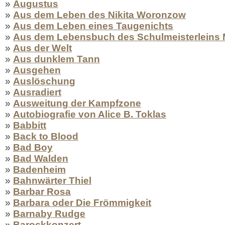
»
Augustus
»
Aus dem Leben des Nikita Woronzow
»
Aus dem Leben eines Taugenichts
»
Aus dem Lebensbuch des Schulmeisterleins 
»
Aus der Welt
»
Aus dunklem Tann
»
Ausgehen
»
Auslöschung
»
Ausradiert
»
Ausweitung der Kampfzone
»
Autobiografie von Alice B. Toklas
»
Babbitt
»
Back to Blood
»
Bad Boy
»
Bad Walden
»
Badenheim
»
Bahnwärter Thiel
»
Barbar Rosa
»
Barbara oder Die Frömmigkeit
»
Barnaby Rudge
»
Barockkonzert