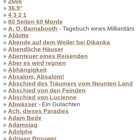
»
2666
»
36,9°
»
4 3 2 1
»
80 Seiten 60 Morde
»
A. O. Barnabooth
- Tagebuch eines Milliardärs
»
Abbitte
»
Abende auf dem Weiler bei Dikanka
»
Abendliche Häuser
»
Abenteuer eines Reisenden
»
Aber es wird regnen
»
Abhängigkeit
»
Absalom, Absalom!
»
Abschied des Träumers vom Neunten Land
»
Abschied von den Feinden
»
Abschied von Lucienne
»
Abwässer
- Ein Gutachten
»
Ach, dieses Paradies
»
Adam Bede
»
Adamstag
»
Adolphe
»
Adriaan Brouwer