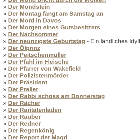
»
Der Mondstein
»
Der Montag fängt am Samstag an
»
Der Mord in Davos
»
Der Morgen eines Gutsbesitzers
»
Der Nachsommer
»
Der neunzigste Geburtstag
- Ein ländliches Idyll
»
Der Ölprinz
»
Der Peitschenmüller
»
Der Pfahl im Fleische
»
Der Pfarrer von Wakefield
»
Der Polizistenmörder
»
Der Präsident
»
Der Preller
»
Der Rabbi schoss am Donnerstag
»
Der Rächer
»
Der Raritätenladen
»
Der Räuber
»
Der Redner
»
Der Regenkönig
»
Der Report der Magd