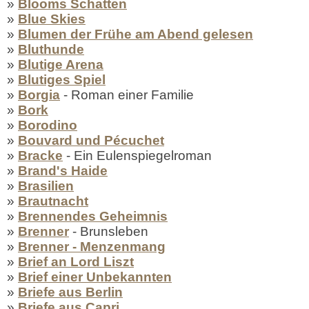
»
Blooms Schatten
»
Blue Skies
»
Blumen der Frühe am Abend gelesen
»
Bluthunde
»
Blutige Arena
»
Blutiges Spiel
»
Borgia
- Roman einer Familie
»
Bork
»
Borodino
»
Bouvard und Pécuchet
»
Bracke
- Ein Eulenspiegelroman
»
Brand's Haide
»
Brasilien
»
Brautnacht
»
Brennendes Geheimnis
»
Brenner
- Brunsleben
»
Brenner - Menzenmang
»
Brief an Lord Liszt
»
Brief einer Unbekannten
»
Briefe aus Berlin
»
Briefe aus Capri