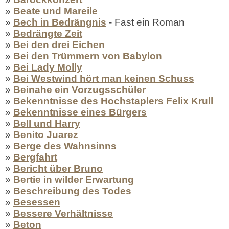
»
Beate und Mareile
»
Bech in Bedrängnis
- Fast ein Roman
»
Bedrängte Zeit
»
Bei den drei Eichen
»
Bei den Trümmern von Babylon
»
Bei Lady Molly
»
Bei Westwind hört man keinen Schuss
»
Beinahe ein Vorzugsschüler
»
Bekenntnisse des Hochstaplers Felix Krull
»
Bekenntnisse eines Bürgers
»
Bell und Harry
»
Benito Juarez
»
Berge des Wahnsinns
»
Bergfahrt
»
Bericht über Bruno
»
Bertie in wilder Erwartung
»
Beschreibung des Todes
»
Besessen
»
Bessere Verhältnisse
»
Beton