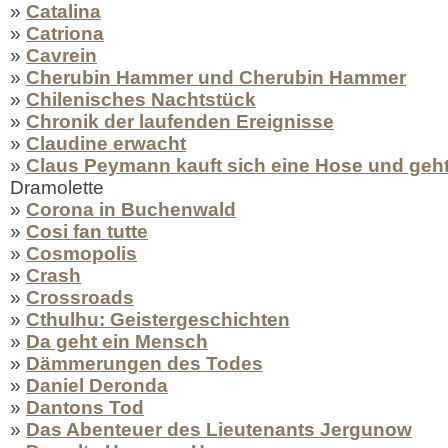
»
Catalina
»
Catriona
»
Cavrein
»
Cherubin Hammer und Cherubin Hammer
»
Chilenisches Nachtstück
»
Chronik der laufenden Ereignisse
»
Claudine erwacht
»
Claus Peymann kauft sich eine Hose und geht
Dramolette
»
Corona in Buchenwald
»
Cosi fan tutte
»
Cosmopolis
»
Crash
»
Crossroads
»
Cthulhu: Geistergeschichten
»
Da geht ein Mensch
»
Dämmerungen des Todes
»
Daniel Deronda
»
Dantons Tod
»
Das Abenteuer des Lieutenants Jergunow