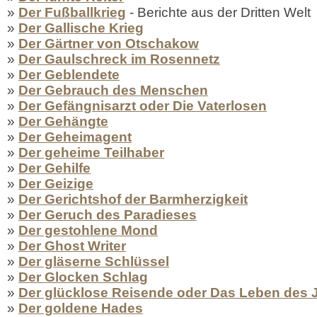
»
Der Fußballkrieg
- Berichte aus der Dritten Welt
»
Der Gallische Krieg
»
Der Gärtner von Otschakow
»
Der Gaulschreck im Rosennetz
»
Der Geblendete
»
Der Gebrauch des Menschen
»
Der Gefängnisarzt oder Die Vaterlosen
»
Der Gehängte
»
Der Geheimagent
»
Der geheime Teilhaber
»
Der Gehilfe
»
Der Geizige
»
Der Gerichtshof der Barmherzigkeit
»
Der Geruch des Paradieses
»
Der gestohlene Mond
»
Der Ghost Writer
»
Der gläserne Schlüssel
»
Der Glocken Schlag
»
Der glücklose Reisende oder Das Leben des 
»
Der goldene Hades