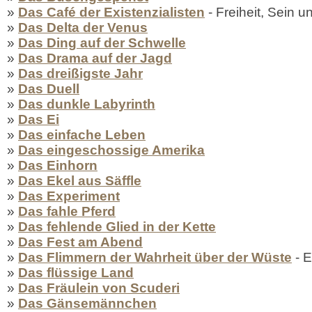
»
Das Café der Existenzialisten
- Freiheit, Sein u
»
Das Delta der Venus
»
Das Ding auf der Schwelle
»
Das Drama auf der Jagd
»
Das dreißigste Jahr
»
Das Duell
»
Das dunkle Labyrinth
»
Das Ei
»
Das einfache Leben
»
Das eingeschossige Amerika
»
Das Einhorn
»
Das Ekel aus Säffle
»
Das Experiment
»
Das fahle Pferd
»
Das fehlende Glied in der Kette
»
Das Fest am Abend
»
Das Flimmern der Wahrheit über der Wüste
- 
»
Das flüssige Land
»
Das Fräulein von Scuderi
»
Das Gänsemännchen