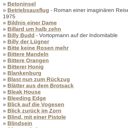
»
Betoninsel
»
Betriebsausflug
- Roman einer imaginären Reise
1975
»
Bildnis einer Dame
»
Billard um halb zehn
»
Billy Budd
- Vortopmann auf der Indomitable
»
Billy der Lügner
»
Bitte keine Rosen mehr
»
Bittere Mandeln
»
Bittere Orangen
»
Bitterer Honig
»
Blankenburg
»
Blast nun zum Rückzug
»
Blätter aus dem Brotsack
»
Bleak House
»
Bleeding Edge
»
Blick auf die Vogesen
»
Blick zurück im Zorn
»
Blind, mit einer Pistole
»
Blindsein