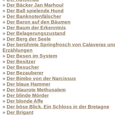
»
Der Bäcker Jan Marhoul
»
Der Ball spielende Hund
»
Der Banknotenfälscher
»
Der Baron auf den Bäumen
»
Der Baum der Erkenntnis
»
Der Belagerungszustand
»
Der Berg der Seele
»
Der berühmte Springfrosch von Calaveras und
Erzählungen
»
Der Besen im System
»
Der Besitzer
»
Der Besucher
»
Der Bezauberer
»
Der Bimbo von der Narcissus
»
Der blaue Hammer
»
Der blaurote Methusalem
»
Der blinde Mörder
»
Der blonde Affe
»
Der böse Blick. Ein Schloss in der Bretagne
»
Der Brigant