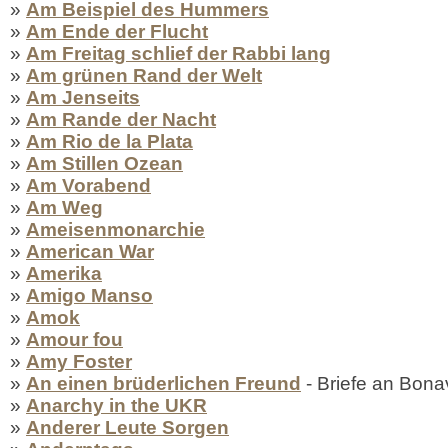
»
Am Beispiel des Hummers
»
Am Ende der Flucht
»
Am Freitag schlief der Rabbi lang
»
Am grünen Rand der Welt
»
Am Jenseits
»
Am Rande der Nacht
»
Am Rio de la Plata
»
Am Stillen Ozean
»
Am Vorabend
»
Am Weg
»
Ameisenmonarchie
»
American War
»
Amerika
»
Amigo Manso
»
Amok
»
Amour fou
»
Amy Foster
»
An einen brüderlichen Freund
- Briefe an Bona
»
Anarchy in the UKR
»
Anderer Leute Sorgen