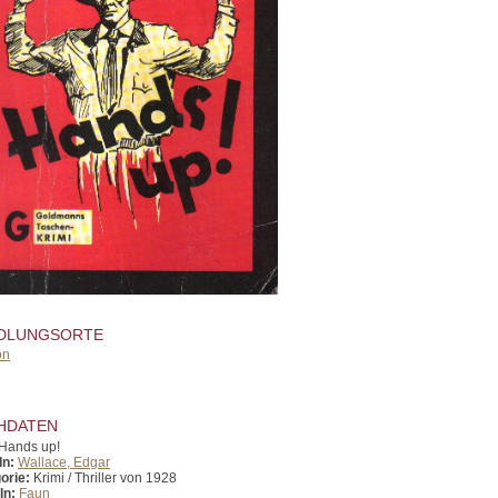
DLUNGSORTE
on
HDATEN
Hands up!
In:
Wallace, Edgar
orie:
Krimi / Thriller von 1928
In:
Faun