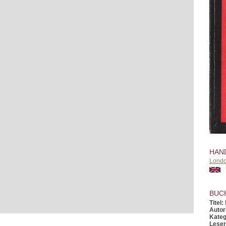
HAN
Lond
BUC
Titel:
Autor
Kateg
Leser