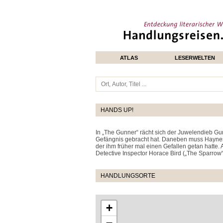
ATLAS
LESERWELTEN
HANDS UP!
In „The Gunner“ rächt sich der Juwelendieb Gu
Gefängnis gebracht hat. Daneben muss Haynes
der ihm früher mal einen Gefallen getan hatte
Detective Inspector Horace Bird („The Sparrow
HANDLUNGSORTE
+