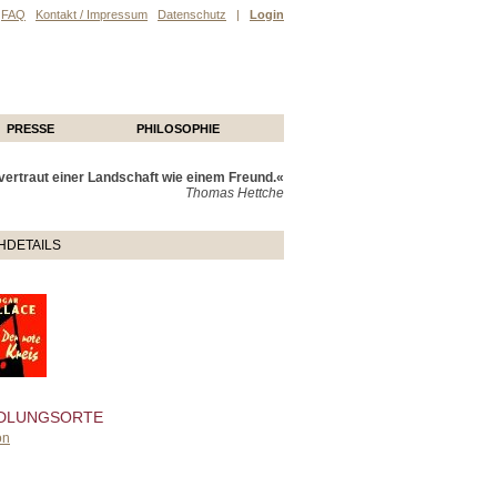
FAQ
Kontakt / Impressum
Datenschutz
|
Login
PRESSE
PHILOSOPHIE
ertraut einer Landschaft wie einem Freund.«
Thomas Hettche
HDETAILS
DLUNGSORTE
on