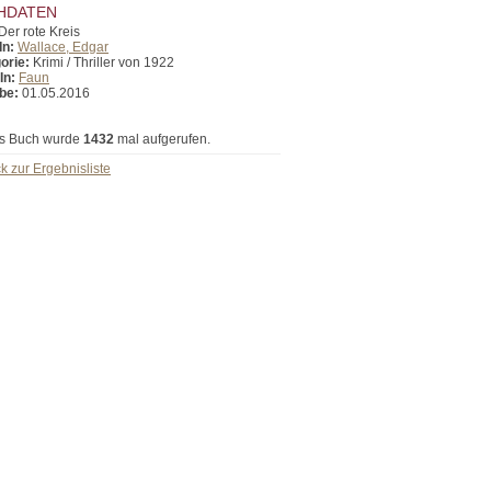
HDATEN
Der rote Kreis
In:
Wallace, Edgar
orie:
Krimi / Thriller von 1922
In:
Faun
be:
01.05.2016
s Buch wurde
1432
mal aufgerufen.
k zur Ergebnisliste