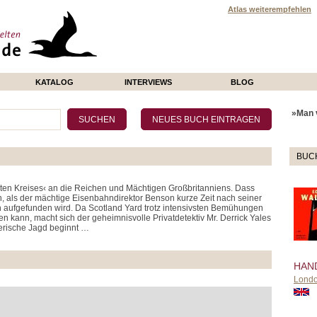
Atlas weiterempfehlen
KATALOG
INTERVIEWS
BLOG
»Man v
BUC
Roten Kreises‹ an die Reichen und Mächtigen Großbritanniens. Dass
ch, als der mächtige Eisenbahndirektor Benson kurze Zeit nach seiner
aufgefunden wird. Da Scotland Yard trotz intensivsten Bemühungen
n kann, macht sich der geheimnisvolle Privatdetektiv Mr. Derrick Yales
erische Jagd beginnt …
HAN
Lond