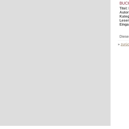
BUC
Titel:
Autor
Kateg
Leser
Einga
Diese
»
zurüc