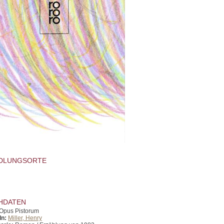
DLUNGSORTE
HDATEN
Opus Pistorum
In:
Miller, Henry