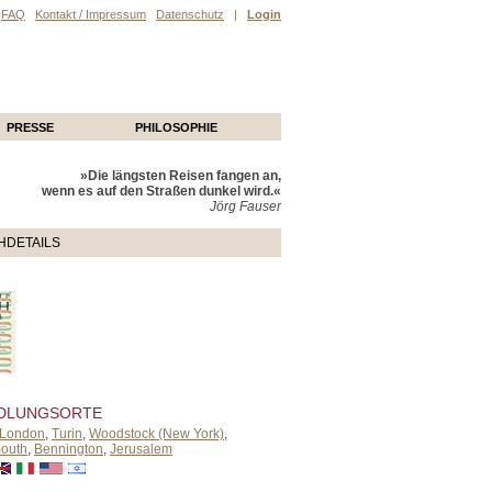
FAQ
Kontakt / Impressum
Datenschutz
|
Login
PRESSE
PHILOSOPHIE
»Die längsten Reisen fangen an,
wenn es auf den Straßen dunkel wird.«
Jörg Fauser
HDETAILS
DLUNGSORTE
London
,
Turin
,
Woodstock (New York)
,
outh
,
Bennington
,
Jerusalem