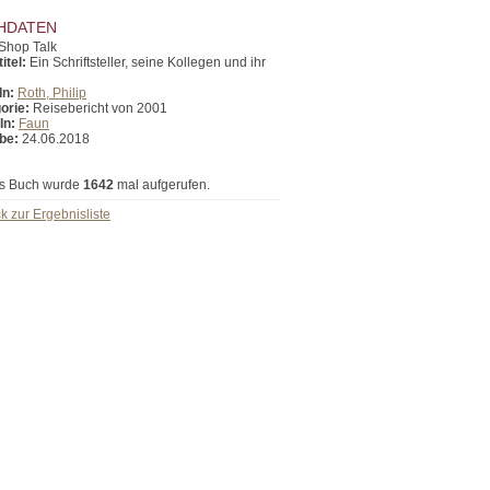
HDATEN
Shop Talk
itel:
Ein Schriftsteller, seine Kollegen und ihr
In:
Roth, Philip
orie:
Reisebericht von 2001
In:
Faun
be:
24.06.2018
s Buch wurde
1642
mal aufgerufen.
k zur Ergebnisliste