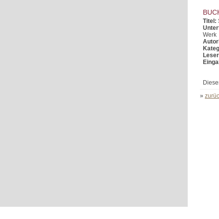
BUC
Titel:
Untert
Werk
Autor
Kateg
Leser
Einga
Diese
»
zurüc