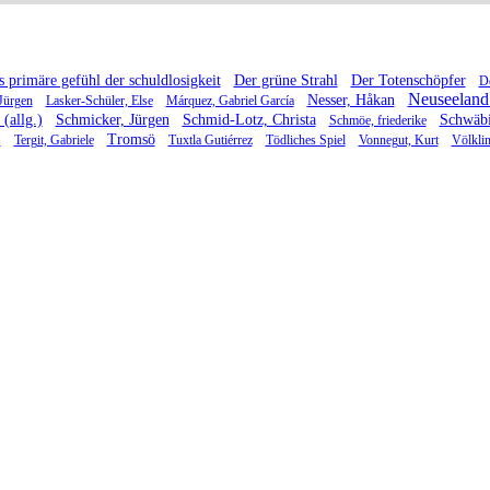
 primäre gefühl der schuldlosigkeit
Der grüne Strahl
Der Totenschöpfer
D
Neuseeland 
Nesser, Håkan
Jürgen
Lasker-Schüler, Else
Márquez, Gabriel García
(allg.)
Schmicker, Jürgen
Schmid-Lotz, Christa
Schwäbi
Schmöe, friederike
)
Tromsö
Tergit, Gabriele
Tuxtla Gutiérrez
Tödliches Spiel
Vonnegut, Kurt
Völkli