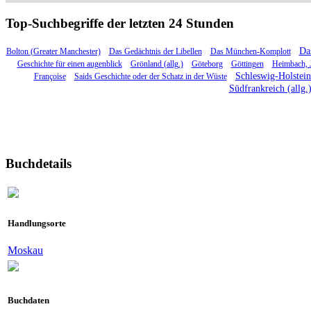
Top-Suchbegriffe der letzten 24 Stunden
Das
Bolton (Greater Manchester)
Das Gedächtnis der Libellen
Das München-Komplott
Geschichte für einen augenblick
Grönland (allg.)
Göteborg
Göttingen
Heimbach, 
Schleswig-Holstein 
Françoise
Saids Geschichte oder der Schatz in der Wüste
Südfrankreich (allg.
Buchdetails
Handlungsorte
Moskau
Buchdaten