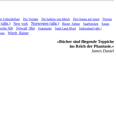
er Unberührbare
Der Verräter
Die heilerin von lübeck
Drei frauen auf rügen
Florenz
(allg.)
Norwegen (allg.)
New york
Rüster, Sabine
Saarbrücken
Sagan,
sche Alb
Sjöwall, Maj
Spätzünder
Stadt Land Mord
Südengland (allg.)
Würth, Rainer
ngen
»Bücher sind fliegende Teppiche
ins Reich der Phantasie.«
James Daniel