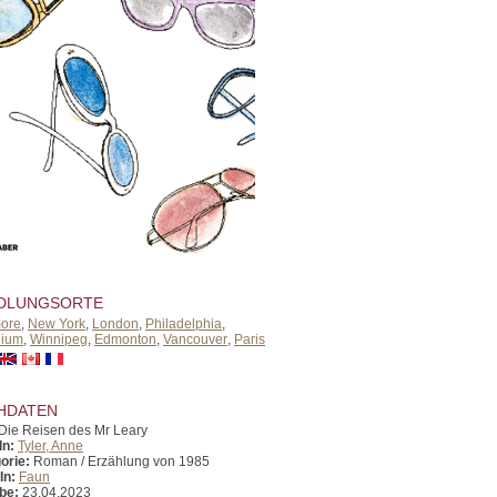
DLUNGSORTE
more
,
New York
,
London
,
Philadelphia
,
nium
,
Winnipeg
,
Edmonton
,
Vancouver
,
Paris
HDATEN
Die Reisen des Mr Leary
In:
Tyler, Anne
orie:
Roman / Erzählung von 1985
In:
Faun
be:
23.04.2023