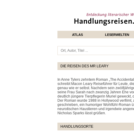
ATLAS
LESERWELTEN
DIE REISEN DES MR LEARY
In Anne Tylers zehntem Roman „The Accidental 
schreibt Macon Leary Reiseführer für Leute, d
genau wie er selbst. Nachdem sein zwölfjährig
seine Frau Sarah nach zwanzig Jahren Ehe von 
deutlich jüngere Tierpflegerin Muriel geweckt
Der Roman wurde 1988 in Hollywood verfilmt, 
geschrieben, ein humoriger Wohlfühl-Roman ü
neurotischen Haustieren und irgendwie angeneh
Nicholas Sparks lässt grüßen.
HANDLUNGSORTE