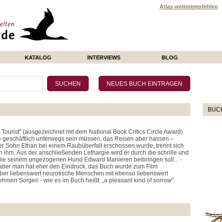
Atlas weiterempfehlen
KATALOG
INTERVIEWS
BLOG
BUC
Tourist" (ausgezeichnet mit dem National Book Critics Circle Award)
ie geschäftlich unterwegs sein müssen, das Reisen aber hassen –
er Sohn Ethan bei einem Raubüberfall erschossen wurde, trennt sich
ihm. Aus der anschließenden Lethargie wird er durch die schrille und
, die seinem ungezogenen Hund Edward Manieren beibringen soll... -
aber man hat eher den Eindruck, das Buch wurde zum Film
ber liebenswert neurotische Menschen mit ebenso liebenswert
men Sorgen - wie es im Buch heißt: „a pleasant kind of sorrow".