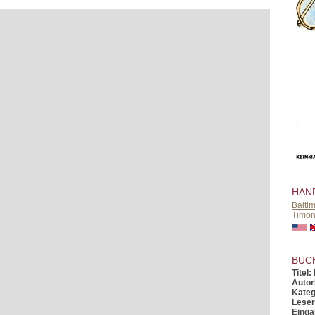
HAN
Balti
Timo
BUC
Titel:
Autor
Kateg
Leser
Einga