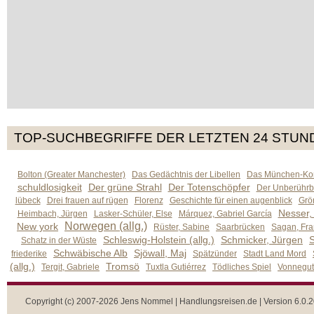
TOP-SUCHBEGRIFFE DER LETZTEN 24 STUN
Bolton (Greater Manchester)
Das Gedächtnis der Libellen
Das München-Kom
schuldlosigkeit
Der grüne Strahl
Der Totenschöpfer
Der Unberührb
lübeck
Drei frauen auf rügen
Florenz
Geschichte für einen augenblick
Grön
Nesser,
Heimbach, Jürgen
Lasker-Schüler, Else
Márquez, Gabriel García
Norwegen (allg.)
New york
Rüster, Sabine
Saarbrücken
Sagan, Fra
Schleswig-Holstein (allg.)
Schmicker, Jürgen
S
Schatz in der Wüste
Schwäbische Alb
Sjöwall, Maj
friederike
Spätzünder
Stadt Land Mord
(allg.)
Tromsö
Tergit, Gabriele
Tuxtla Gutiérrez
Tödliches Spiel
Vonnegut,
Copyright (c) 2007-2026 Jens Nommel | Handlungsreisen.de | Version 6.0.2