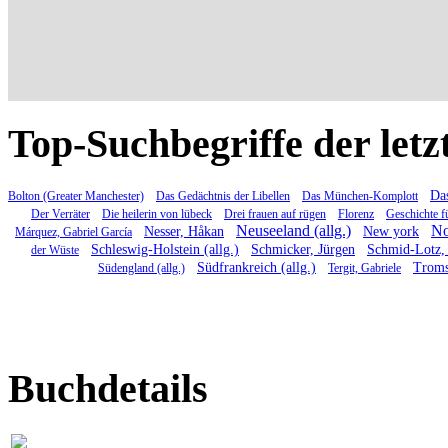
Top-Suchbegriffe der letz
Das
Bolton (Greater Manchester)
Das Gedächtnis der Libellen
Das München-Komplott
Der Verräter
Die heilerin von lübeck
Drei frauen auf rügen
Florenz
Geschichte f
Neuseeland (allg.)
No
Nesser, Håkan
New york
Márquez, Gabriel García
Schleswig-Holstein (allg.)
Schmicker, Jürgen
Schmid-Lotz, 
der Wüste
Südfrankreich (allg.)
Trom
Südengland (allg.)
Tergit, Gabriele
Buchdetails