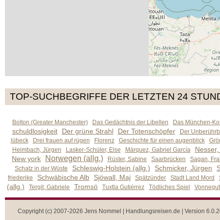
TOP-SUCHBEGRIFFE DER LETZTEN 24 STUN
Bolton (Greater Manchester)
Das Gedächtnis der Libellen
Das München-Kom
schuldlosigkeit
Der grüne Strahl
Der Totenschöpfer
Der Unberührb
lübeck
Drei frauen auf rügen
Florenz
Geschichte für einen augenblick
Grön
Nesser,
Heimbach, Jürgen
Lasker-Schüler, Else
Márquez, Gabriel García
Norwegen (allg.)
New york
Rüster, Sabine
Saarbrücken
Sagan, Fra
Schleswig-Holstein (allg.)
Schmicker, Jürgen
S
Schatz in der Wüste
Schwäbische Alb
Sjöwall, Maj
friederike
Spätzünder
Stadt Land Mord
(allg.)
Tromsö
Tergit, Gabriele
Tuxtla Gutiérrez
Tödliches Spiel
Vonnegut,
Copyright (c) 2007-2026 Jens Nommel | Handlungsreisen.de | Version 6.0.2