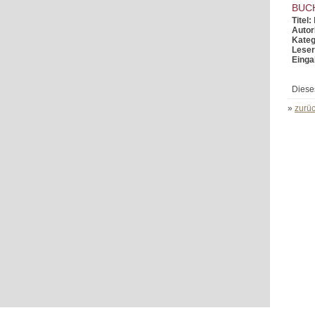
BUC
Titel:
Autor
Kateg
Leser
Einga
Diese
»
zurüc