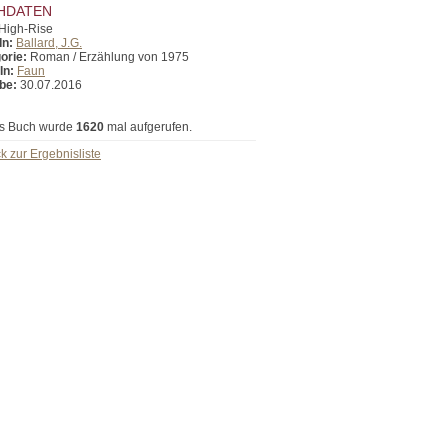
HDATEN
High-Rise
In:
Ballard, J.G.
orie:
Roman / Erzählung von 1975
In:
Faun
be:
30.07.2016
s Buch wurde
1620
mal aufgerufen.
k zur Ergebnisliste