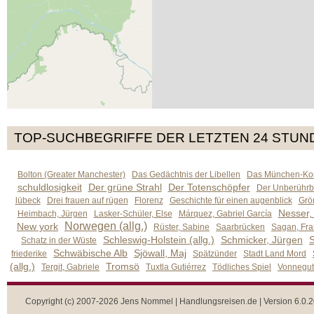
TOP-SUCHBEGRIFFE DER LETZTEN 24 STUN
Bolton (Greater Manchester)
Das Gedächtnis der Libellen
Das München-Kom
schuldlosigkeit
Der grüne Strahl
Der Totenschöpfer
Der Unberührb
lübeck
Drei frauen auf rügen
Florenz
Geschichte für einen augenblick
Grön
Nesser,
Heimbach, Jürgen
Lasker-Schüler, Else
Márquez, Gabriel García
Norwegen (allg.)
New york
Rüster, Sabine
Saarbrücken
Sagan, Fra
Schleswig-Holstein (allg.)
Schmicker, Jürgen
S
Schatz in der Wüste
Schwäbische Alb
Sjöwall, Maj
friederike
Spätzünder
Stadt Land Mord
(allg.)
Tromsö
Tergit, Gabriele
Tuxtla Gutiérrez
Tödliches Spiel
Vonnegut,
Copyright (c) 2007-2026 Jens Nommel | Handlungsreisen.de | Version 6.0.2