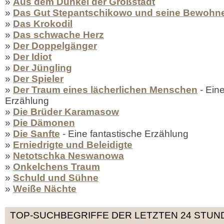
»
Aus dem Dunkel der Großstadt
»
Das Gut Stepantschikowo und seine Bewohn
»
Das Krokodil
»
Das schwache Herz
»
Der Doppelgänger
»
Der Idiot
»
Der Jüngling
»
Der Spieler
»
Der Traum eines lächerlichen Menschen
- Ein
Erzählung
»
Die Brüder Karamasow
»
Die Dämonen
»
Die Sanfte
- Eine fantastische Erzählung
»
Erniedrigte und Beleidigte
»
Netotschka Neswanowa
»
Onkelchens Traum
»
Schuld und Sühne
»
Weiße Nächte
TOP-SUCHBEGRIFFE DER LETZTEN 24 STUN