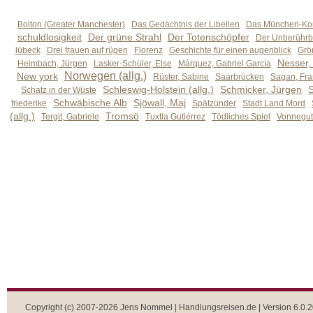
Bolton (Greater Manchester)
Das Gedächtnis der Libellen
Das München-Kom
schuldlosigkeit
Der grüne Strahl
Der Totenschöpfer
Der Unberührb
lübeck
Drei frauen auf rügen
Florenz
Geschichte für einen augenblick
Grön
Nesser,
Heimbach, Jürgen
Lasker-Schüler, Else
Márquez, Gabriel García
Norwegen (allg.)
New york
Rüster, Sabine
Saarbrücken
Sagan, Fra
Schleswig-Holstein (allg.)
Schmicker, Jürgen
S
Schatz in der Wüste
Schwäbische Alb
Sjöwall, Maj
friederike
Spätzünder
Stadt Land Mord
(allg.)
Tromsö
Tergit, Gabriele
Tuxtla Gutiérrez
Tödliches Spiel
Vonnegut,
Copyright (c) 2007-2026 Jens Nommel | Handlungsreisen.de | Version 6.0.2