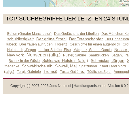
TOP-SUCHBEGRIFFE DER LETZTEN 24 STUN
Bolton (Greater Manchester)
Das Gedächtnis der Libellen
Das München-Kom
schuldlosigkeit
Der grüne Strahl
Der Totenschöpfer
Der Unberührb
lübeck
Drei frauen auf rügen
Florenz
Geschichte für einen augenblick
Grön
Nesser,
Heimbach, Jürgen
Lasker-Schüler, Else
Márquez, Gabriel García
Norwegen (allg.)
New york
Rüster, Sabine
Saarbrücken
Sagan, Fra
Schleswig-Holstein (allg.)
Schmicker, Jürgen
S
Schatz in der Wüste
Schwäbische Alb
Sjöwall, Maj
friederike
Spätzünder
Stadt Land Mord
(allg.)
Tromsö
Tergit, Gabriele
Tuxtla Gutiérrez
Tödliches Spiel
Vonnegut,
Copyright (c) 2007-2026 Jens Nommel | Handlungsreisen.de | Version 6.0.2