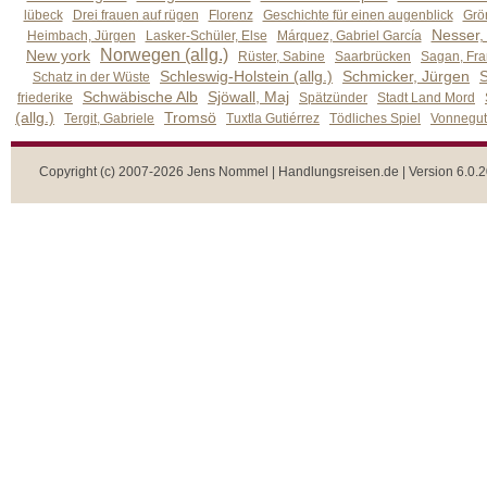
lübeck
Drei frauen auf rügen
Florenz
Geschichte für einen augenblick
Grön
Nesser,
Heimbach, Jürgen
Lasker-Schüler, Else
Márquez, Gabriel García
Norwegen (allg.)
New york
Rüster, Sabine
Saarbrücken
Sagan, Fra
Schleswig-Holstein (allg.)
Schmicker, Jürgen
S
Schatz in der Wüste
Schwäbische Alb
Sjöwall, Maj
friederike
Spätzünder
Stadt Land Mord
(allg.)
Tromsö
Tergit, Gabriele
Tuxtla Gutiérrez
Tödliches Spiel
Vonnegut,
Copyright (c) 2007-2026 Jens Nommel | Handlungsreisen.de | Version 6.0.2