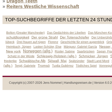
»
Dragon Teeth
»
Reiters Westliche Wissenschaft
TOP-SUCHBEGRIFFE DER LETZTEN 24 STUN
Bolton (Greater Manchester)
Das Gedächtnis der Libellen
Das München-Kom
schuldlosigkeit
Der grüne Strahl
Der Totenschöpfer
Der Unberührb
lübeck
Drei frauen auf rügen
Florenz
Geschichte für einen augenblick
Grön
Nesser,
Heimbach, Jürgen
Lasker-Schüler, Else
Márquez, Gabriel García
Norwegen (allg.)
New york
Rüster, Sabine
Saarbrücken
Sagan, Fra
Schleswig-Holstein (allg.)
Schmicker, Jürgen
S
Schatz in der Wüste
Schwäbische Alb
Sjöwall, Maj
friederike
Spätzünder
Stadt Land Mord
(allg.)
Tromsö
Tergit, Gabriele
Tuxtla Gutiérrez
Tödliches Spiel
Vonnegut,
Copyright (c) 2007-2026 Jens Nommel | Handlungsreisen.de | Version 6.0.2