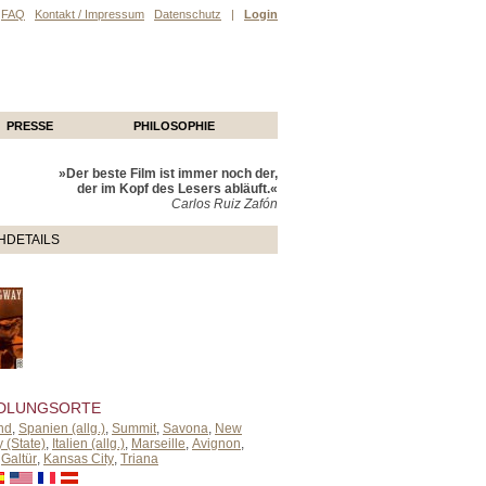
FAQ
Kontakt / Impressum
Datenschutz
|
Login
PRESSE
PHILOSOPHIE
»Der beste Film ist immer noch der,
der im Kopf des Lesers abläuft.«
Carlos Ruiz Zafón
HDETAILS
DLUNGSORTE
nd
,
Spanien (allg.)
,
Summit
,
Savona
,
New
 (State)
,
Italien (allg.)
,
Marseille
,
Avignon
,
,
Galtür
,
Kansas City
,
Triana