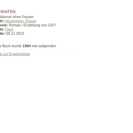
HDATEN
Männer ohne Frauen
In:
Hemingway, Ernest
orie:
Roman / Erzählung von 1927
In:
Faun
be:
06.12.2015
s Buch wurde
1984
mal aufgerufen.
k zur Ergebnisliste