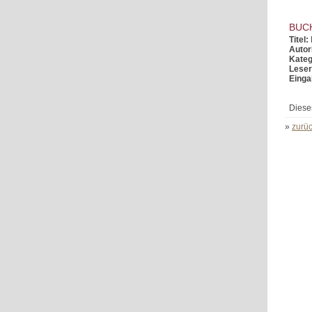
BUC
Titel:
Autor
Kateg
Leser
Einga
Diese
»
zurüc