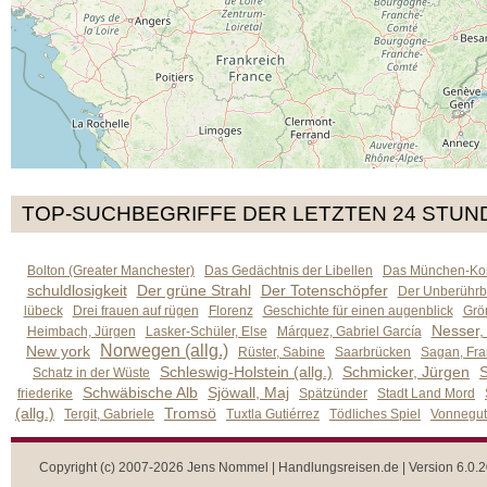
TOP-SUCHBEGRIFFE DER LETZTEN 24 STUN
Bolton (Greater Manchester)
Das Gedächtnis der Libellen
Das München-Kom
schuldlosigkeit
Der grüne Strahl
Der Totenschöpfer
Der Unberührb
lübeck
Drei frauen auf rügen
Florenz
Geschichte für einen augenblick
Grön
Nesser,
Heimbach, Jürgen
Lasker-Schüler, Else
Márquez, Gabriel García
Norwegen (allg.)
New york
Rüster, Sabine
Saarbrücken
Sagan, Fra
Schleswig-Holstein (allg.)
Schmicker, Jürgen
S
Schatz in der Wüste
Schwäbische Alb
Sjöwall, Maj
friederike
Spätzünder
Stadt Land Mord
(allg.)
Tromsö
Tergit, Gabriele
Tuxtla Gutiérrez
Tödliches Spiel
Vonnegut,
Copyright (c) 2007-2026 Jens Nommel | Handlungsreisen.de | Version 6.0.2