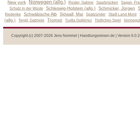
Norwegen (allg.)
New york
Rüster, Sabine
Saarbrücken
Sagan, Fra
Schleswig-Holstein (allg.)
Schmicker, Jürgen
S
Schatz in der Wüste
Schwäbische Alb
Sjöwall, Maj
friederike
Spätzünder
Stadt Land Mord
(allg.)
Tromsö
Tergit, Gabriele
Tuxtla Gutiérrez
Tödliches Spiel
Vonnegut,
Copyright (c) 2007-2026 Jens Nommel | Handlungsreisen.de | Version 6.0.2