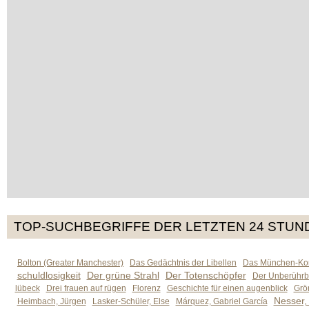
TOP-SUCHBEGRIFFE DER LETZTEN 24 STUN
Bolton (Greater Manchester)
Das Gedächtnis der Libellen
Das München-Kom
schuldlosigkeit
Der grüne Strahl
Der Totenschöpfer
Der Unberührb
lübeck
Drei frauen auf rügen
Florenz
Geschichte für einen augenblick
Grön
Nesser,
Heimbach, Jürgen
Lasker-Schüler, Else
Márquez, Gabriel García