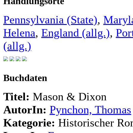
Handlungsorte
Pennsylvania (State)
,
Maryla
Helena
,
England (allg.)
,
Por
(allg.)
Buchdaten
Titel:
Mason & Dixon
AutorIn:
Pynchon, Thomas
Kategorie:
Historischer Ro