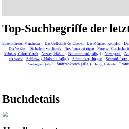
Top-Suchbegriffe der letz
Das
Bolton (Greater Manchester)
Das Gedächtnis der Libellen
Das München-Komplott
Der Verräter
Die heilerin von lübeck
Drei frauen auf rügen
Florenz
Geschichte f
Neuseeland (allg.)
No
Nesser, Håkan
New york
Márquez, Gabriel García
Schleswig-Holstein (allg.)
Schmicker, Jürgen
Schmid-Lotz, 
der Wüste
Südfrankreich (allg.)
Trom
Südengland (allg.)
Tergit, Gabriele
Buchdetails