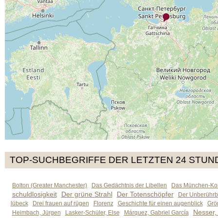
TOP-SUCHBEGRIFFE DER LETZTEN 24 STUN
Bolton (Greater Manchester)
Das Gedächtnis der Libellen
Das München-Kom
schuldlosigkeit
Der grüne Strahl
Der Totenschöpfer
Der Unberührb
lübeck
Drei frauen auf rügen
Florenz
Geschichte für einen augenblick
Grön
Nesser,
Heimbach, Jürgen
Lasker-Schüler, Else
Márquez, Gabriel García