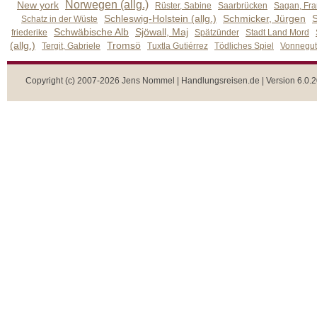
Norwegen (allg.)
New york
Rüster, Sabine
Saarbrücken
Sagan, Fra
Schleswig-Holstein (allg.)
Schmicker, Jürgen
S
Schatz in der Wüste
Schwäbische Alb
Sjöwall, Maj
friederike
Spätzünder
Stadt Land Mord
(allg.)
Tromsö
Tergit, Gabriele
Tuxtla Gutiérrez
Tödliches Spiel
Vonnegut,
Copyright (c) 2007-2026 Jens Nommel | Handlungsreisen.de | Version 6.0.2