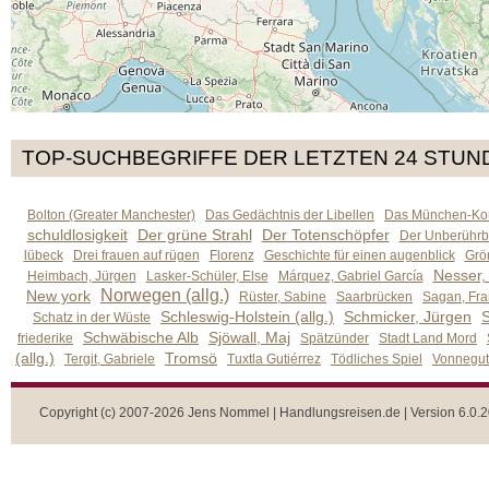
TOP-SUCHBEGRIFFE DER LETZTEN 24 STUN
Bolton (Greater Manchester)
Das Gedächtnis der Libellen
Das München-Kom
schuldlosigkeit
Der grüne Strahl
Der Totenschöpfer
Der Unberührb
lübeck
Drei frauen auf rügen
Florenz
Geschichte für einen augenblick
Grön
Nesser,
Heimbach, Jürgen
Lasker-Schüler, Else
Márquez, Gabriel García
Norwegen (allg.)
New york
Rüster, Sabine
Saarbrücken
Sagan, Fra
Schleswig-Holstein (allg.)
Schmicker, Jürgen
S
Schatz in der Wüste
Schwäbische Alb
Sjöwall, Maj
friederike
Spätzünder
Stadt Land Mord
(allg.)
Tromsö
Tergit, Gabriele
Tuxtla Gutiérrez
Tödliches Spiel
Vonnegut,
Copyright (c) 2007-2026 Jens Nommel | Handlungsreisen.de | Version 6.0.2