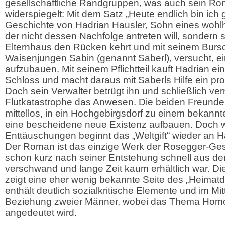
gesellschaftliche Randgruppen, was auch sein Rom
widerspiegelt: Mit dem Satz „Heute endlich bin ich 
Geschichte von Hadrian Hausler, Sohn eines wohlh
der nicht dessen Nachfolge antreten will, sondern
Elternhaus den Rücken kehrt und mit seinem Bur
Waisenjungen Sabin (genannt Saberl), versucht, e
aufzubauen. Mit seinem Pflichtteil kauft Hadrian 
Schloss und macht daraus mit Saberls Hilfe ein pr
Doch sein Verwalter betrügt ihn und schließlich ver
Flutkatastrophe das Anwesen. Die beiden Freunde 
mittellos, in ein Hochgebirgsdorf zu einem bekannte
eine bescheidene neue Existenz aufbauen. Doch w
Enttäuschungen beginnt das „Weltgift“ wieder an 
Der Roman ist das einzige Werk der Rosegger-G
schon kurz nach seiner Entstehung schnell aus de
verschwand und lange Zeit kaum erhältlich war. D
zeigt eine eher wenig bekannte Seite des „Heimatdic
enthält deutlich sozialkritische Elemente und im Mit
Beziehung zweier Männer, wobei das Thema Homo
angedeutet wird.