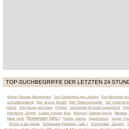
TOP-SUCHBEGRIFFE DER LETZTEN 24 STUN
Bolton (Greater Manchester)
Das Gedächtnis der Libellen
Das München-Kom
schuldlosigkeit
Der grüne Strahl
Der Totenschöpfer
Der Unberührb
lübeck
Drei frauen auf rügen
Florenz
Geschichte für einen augenblick
Grön
Nesser,
Heimbach, Jürgen
Lasker-Schüler, Else
Márquez, Gabriel García
Norwegen (allg.)
New york
Rüster, Sabine
Saarbrücken
Sagan, Fra
Schleswig-Holstein (allg.)
Schmicker, Jürgen
S
Schatz in der Wüste