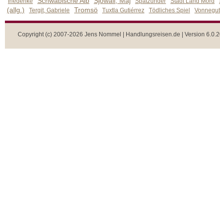
Schwäbische Alb
Sjöwall, Maj
friederike
Spätzünder
Stadt Land Mord
(allg.)
Tromsö
Tergit, Gabriele
Tuxtla Gutiérrez
Tödliches Spiel
Vonnegut,
Copyright (c) 2007-2026 Jens Nommel | Handlungsreisen.de | Version 6.0.2