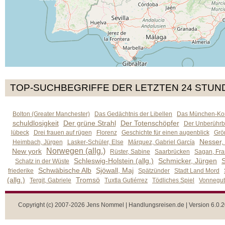
TOP-SUCHBEGRIFFE DER LETZTEN 24 STUN
Bolton (Greater Manchester)
Das Gedächtnis der Libellen
Das München-Kom
schuldlosigkeit
Der grüne Strahl
Der Totenschöpfer
Der Unberührb
lübeck
Drei frauen auf rügen
Florenz
Geschichte für einen augenblick
Grön
Nesser,
Heimbach, Jürgen
Lasker-Schüler, Else
Márquez, Gabriel García
Norwegen (allg.)
New york
Rüster, Sabine
Saarbrücken
Sagan, Fra
Schleswig-Holstein (allg.)
Schmicker, Jürgen
S
Schatz in der Wüste
Schwäbische Alb
Sjöwall, Maj
friederike
Spätzünder
Stadt Land Mord
(allg.)
Tromsö
Tergit, Gabriele
Tuxtla Gutiérrez
Tödliches Spiel
Vonnegut,
Copyright (c) 2007-2026 Jens Nommel | Handlungsreisen.de | Version 6.0.2