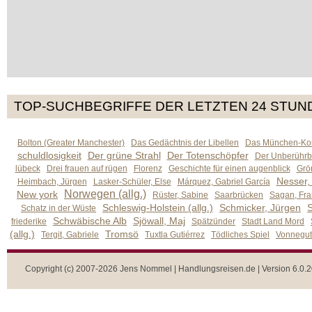
TOP-SUCHBEGRIFFE DER LETZTEN 24 STUN
Bolton (Greater Manchester)
Das Gedächtnis der Libellen
Das München-Kom
schuldlosigkeit
Der grüne Strahl
Der Totenschöpfer
Der Unberührb
lübeck
Drei frauen auf rügen
Florenz
Geschichte für einen augenblick
Grön
Nesser,
Heimbach, Jürgen
Lasker-Schüler, Else
Márquez, Gabriel García
Norwegen (allg.)
New york
Rüster, Sabine
Saarbrücken
Sagan, Fra
Schleswig-Holstein (allg.)
Schmicker, Jürgen
S
Schatz in der Wüste
Schwäbische Alb
Sjöwall, Maj
friederike
Spätzünder
Stadt Land Mord
(allg.)
Tromsö
Tergit, Gabriele
Tuxtla Gutiérrez
Tödliches Spiel
Vonnegut,
Copyright (c) 2007-2026 Jens Nommel | Handlungsreisen.de | Version 6.0.2