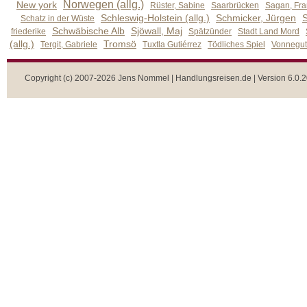
Norwegen (allg.)
New york
Rüster, Sabine
Saarbrücken
Sagan, Fra
Schleswig-Holstein (allg.)
Schmicker, Jürgen
S
Schatz in der Wüste
Schwäbische Alb
Sjöwall, Maj
friederike
Spätzünder
Stadt Land Mord
(allg.)
Tromsö
Tergit, Gabriele
Tuxtla Gutiérrez
Tödliches Spiel
Vonnegut,
Copyright (c) 2007-2026 Jens Nommel | Handlungsreisen.de | Version 6.0.2