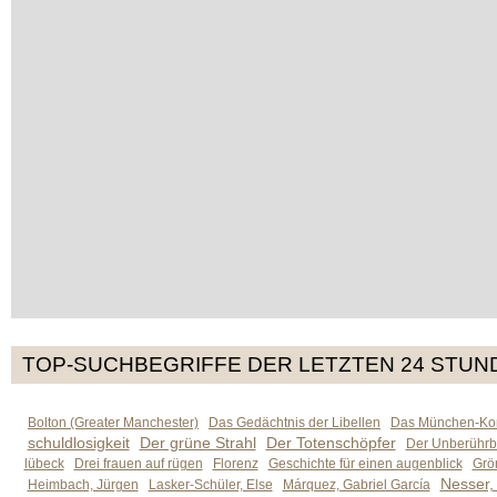
TOP-SUCHBEGRIFFE DER LETZTEN 24 STUN
Bolton (Greater Manchester)
Das Gedächtnis der Libellen
Das München-Kom
schuldlosigkeit
Der grüne Strahl
Der Totenschöpfer
Der Unberührb
lübeck
Drei frauen auf rügen
Florenz
Geschichte für einen augenblick
Grön
Nesser,
Heimbach, Jürgen
Lasker-Schüler, Else
Márquez, Gabriel García