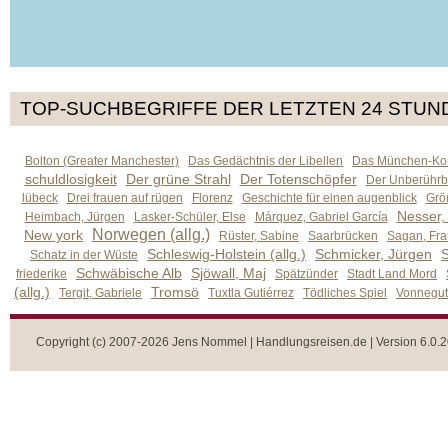
TOP-SUCHBEGRIFFE DER LETZTEN 24 STUN
Bolton (Greater Manchester)
Das Gedächtnis der Libellen
Das München-Kom
schuldlosigkeit
Der grüne Strahl
Der Totenschöpfer
Der Unberührb
lübeck
Drei frauen auf rügen
Florenz
Geschichte für einen augenblick
Grön
Nesser,
Heimbach, Jürgen
Lasker-Schüler, Else
Márquez, Gabriel García
Norwegen (allg.)
New york
Rüster, Sabine
Saarbrücken
Sagan, Fra
Schleswig-Holstein (allg.)
Schmicker, Jürgen
S
Schatz in der Wüste
Schwäbische Alb
Sjöwall, Maj
friederike
Spätzünder
Stadt Land Mord
(allg.)
Tromsö
Tergit, Gabriele
Tuxtla Gutiérrez
Tödliches Spiel
Vonnegut,
Copyright (c) 2007-2026 Jens Nommel | Handlungsreisen.de | Version 6.0.2