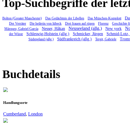
Top-Suchbegriffe der letz
Das
Bolton (Greater Manchester)
Das Gedächtnis der Libellen
Das München-Komplott
Der Verräter
Die heilerin von lübeck
Drei frauen auf rügen
Florenz
Geschichte f
Neuseeland (allg.)
No
Nesser, Håkan
New york
Márquez, Gabriel García
Schleswig-Holstein (allg.)
Schmicker, Jürgen
Schmid-Lotz, 
der Wüste
Südfrankreich (allg.)
Trom
Südengland (allg.)
Tergit, Gabriele
Buchdetails
Handlungsorte
Cumberland
,
London