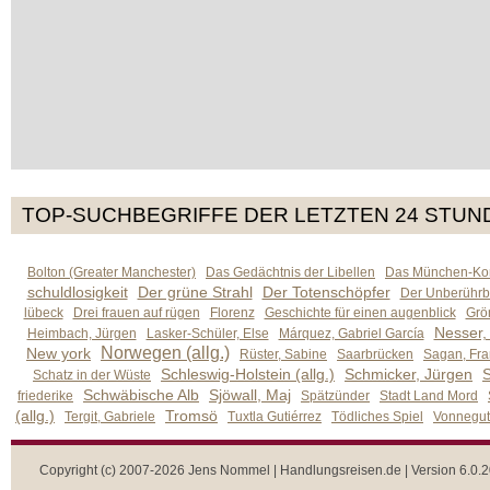
TOP-SUCHBEGRIFFE DER LETZTEN 24 STUN
Bolton (Greater Manchester)
Das Gedächtnis der Libellen
Das München-Kom
schuldlosigkeit
Der grüne Strahl
Der Totenschöpfer
Der Unberührb
lübeck
Drei frauen auf rügen
Florenz
Geschichte für einen augenblick
Grön
Nesser,
Heimbach, Jürgen
Lasker-Schüler, Else
Márquez, Gabriel García
Norwegen (allg.)
New york
Rüster, Sabine
Saarbrücken
Sagan, Fra
Schleswig-Holstein (allg.)
Schmicker, Jürgen
S
Schatz in der Wüste
Schwäbische Alb
Sjöwall, Maj
friederike
Spätzünder
Stadt Land Mord
(allg.)
Tromsö
Tergit, Gabriele
Tuxtla Gutiérrez
Tödliches Spiel
Vonnegut,
Copyright (c) 2007-2026 Jens Nommel | Handlungsreisen.de | Version 6.0.2