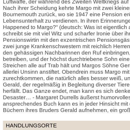
Luftwaffe, der während des Zweiten Weltkriegs auf de
Nach ihrer Scheidung kehrte Margo mit zwei klei
Bournemouth zurück, wo sie 1947 eine Pension erö
Lebensunterhalt zu verdienen. In ihren Erinnerung
Happened to Margo?“ (deutsch: Was ist eigentlich
schreibt sie mit viel Witz und scharfer Ironie über i
Pensionswirtin mit den exzentrischen Pensionsgäste
zwei junge Krankenschwestern mit reichlich Herre
den gehässigen Nachbarinnen den Ruf einbringen, 
betreiben, und der höchst durchtriebene Sohn eine
Streichen alle auf Trab hält und Margos Söhne Ger
allerlei Unsinn anstiftet. Obendrein muss Margo mit 
zurechtkommen, die natürlich alles besser weiß, u
Gerald, der regelmäßig in Begleitung diverser Tier
herfällt. Das Ganze endet, man kann es sich denken
Desaster… - Margaret Durrells äußerst humorvolle
ansprechendes Buch kann es in jeder Hinsicht mit
Büchern ihres Bruders Gerald aufnehmen, ein gr
HANDLUNGSORTE