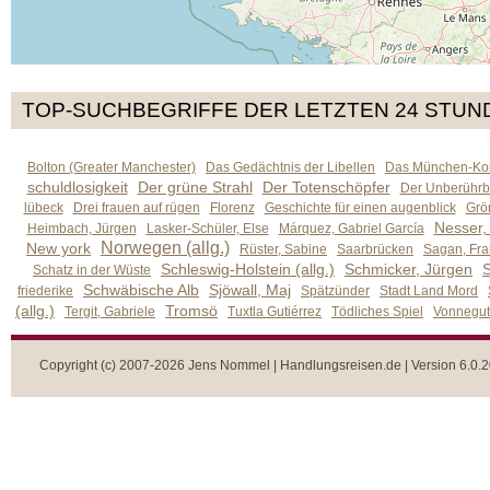
TOP-SUCHBEGRIFFE DER LETZTEN 24 STUN
Bolton (Greater Manchester)
Das Gedächtnis der Libellen
Das München-Kom
schuldlosigkeit
Der grüne Strahl
Der Totenschöpfer
Der Unberührb
lübeck
Drei frauen auf rügen
Florenz
Geschichte für einen augenblick
Grön
Nesser,
Heimbach, Jürgen
Lasker-Schüler, Else
Márquez, Gabriel García
Norwegen (allg.)
New york
Rüster, Sabine
Saarbrücken
Sagan, Fra
Schleswig-Holstein (allg.)
Schmicker, Jürgen
S
Schatz in der Wüste
Schwäbische Alb
Sjöwall, Maj
friederike
Spätzünder
Stadt Land Mord
(allg.)
Tromsö
Tergit, Gabriele
Tuxtla Gutiérrez
Tödliches Spiel
Vonnegut,
Copyright (c) 2007-2026 Jens Nommel | Handlungsreisen.de | Version 6.0.2