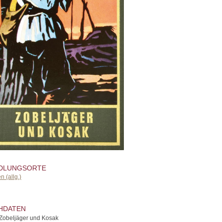
DLUNGSORTE
en (allg.)
HDATEN
Zobeljäger und Kosak