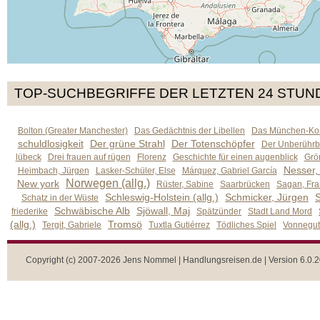
TOP-SUCHBEGRIFFE DER LETZTEN 24 STUN
Bolton (Greater Manchester)
Das Gedächtnis der Libellen
Das München-Kom
schuldlosigkeit
Der grüne Strahl
Der Totenschöpfer
Der Unberührb
lübeck
Drei frauen auf rügen
Florenz
Geschichte für einen augenblick
Grön
Nesser,
Heimbach, Jürgen
Lasker-Schüler, Else
Márquez, Gabriel García
Norwegen (allg.)
New york
Rüster, Sabine
Saarbrücken
Sagan, Fra
Schleswig-Holstein (allg.)
Schmicker, Jürgen
S
Schatz in der Wüste
Schwäbische Alb
Sjöwall, Maj
friederike
Spätzünder
Stadt Land Mord
(allg.)
Tromsö
Tergit, Gabriele
Tuxtla Gutiérrez
Tödliches Spiel
Vonnegut,
Copyright (c) 2007-2026 Jens Nommel | Handlungsreisen.de | Version 6.0.2