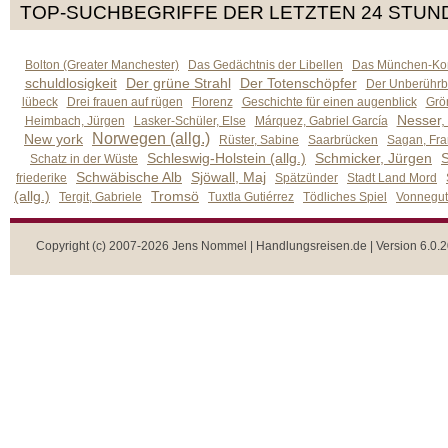
TOP-SUCHBEGRIFFE DER LETZTEN 24 STUN
Bolton (Greater Manchester)
Das Gedächtnis der Libellen
Das München-Kom
schuldlosigkeit
Der grüne Strahl
Der Totenschöpfer
Der Unberührb
lübeck
Drei frauen auf rügen
Florenz
Geschichte für einen augenblick
Grön
Nesser,
Heimbach, Jürgen
Lasker-Schüler, Else
Márquez, Gabriel García
Norwegen (allg.)
New york
Rüster, Sabine
Saarbrücken
Sagan, Fra
Schleswig-Holstein (allg.)
Schmicker, Jürgen
S
Schatz in der Wüste
Schwäbische Alb
Sjöwall, Maj
friederike
Spätzünder
Stadt Land Mord
(allg.)
Tromsö
Tergit, Gabriele
Tuxtla Gutiérrez
Tödliches Spiel
Vonnegut,
Copyright (c) 2007-2026 Jens Nommel | Handlungsreisen.de | Version 6.0.2