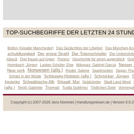
TOP-SUCHBEGRIFFE DER LETZTEN 24 STUN
Bolton (Greater Manchester)
Das Gedächtnis der Libellen
Das München-Kom
schuldlosigkeit
Der grüne Strahl
Der Totenschöpfer
Der Unberührb
lübeck
Drei frauen auf rügen
Florenz
Geschichte für einen augenblick
Grön
Nesser,
Heimbach, Jürgen
Lasker-Schüler, Else
Márquez, Gabriel García
Norwegen (allg.)
New york
Rüster, Sabine
Saarbrücken
Sagan, Fra
Schleswig-Holstein (allg.)
Schmicker, Jürgen
S
Schatz in der Wüste
Schwäbische Alb
Sjöwall, Maj
friederike
Spätzünder
Stadt Land Mord
(allg.)
Tromsö
Tergit, Gabriele
Tuxtla Gutiérrez
Tödliches Spiel
Vonnegut,
Copyright (c) 2007-2026 Jens Nommel | Handlungsreisen.de | Version 6.0.2