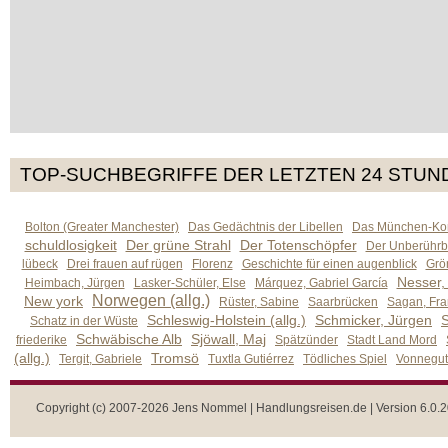
TOP-SUCHBEGRIFFE DER LETZTEN 24 STUN
Bolton (Greater Manchester)
Das Gedächtnis der Libellen
Das München-Kom
schuldlosigkeit
Der grüne Strahl
Der Totenschöpfer
Der Unberührb
lübeck
Drei frauen auf rügen
Florenz
Geschichte für einen augenblick
Grön
Nesser,
Heimbach, Jürgen
Lasker-Schüler, Else
Márquez, Gabriel García
Norwegen (allg.)
New york
Rüster, Sabine
Saarbrücken
Sagan, Fra
Schleswig-Holstein (allg.)
Schmicker, Jürgen
S
Schatz in der Wüste
Schwäbische Alb
Sjöwall, Maj
friederike
Spätzünder
Stadt Land Mord
(allg.)
Tromsö
Tergit, Gabriele
Tuxtla Gutiérrez
Tödliches Spiel
Vonnegut,
Copyright (c) 2007-2026 Jens Nommel | Handlungsreisen.de | Version 6.0.2