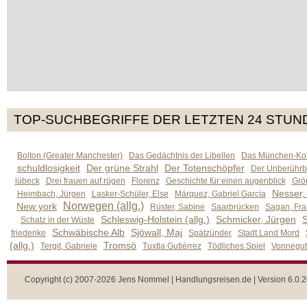
TOP-SUCHBEGRIFFE DER LETZTEN 24 STUN
Bolton (Greater Manchester)
Das Gedächtnis der Libellen
Das München-Kom
schuldlosigkeit
Der grüne Strahl
Der Totenschöpfer
Der Unberührb
lübeck
Drei frauen auf rügen
Florenz
Geschichte für einen augenblick
Grön
Nesser,
Heimbach, Jürgen
Lasker-Schüler, Else
Márquez, Gabriel García
Norwegen (allg.)
New york
Rüster, Sabine
Saarbrücken
Sagan, Fra
Schleswig-Holstein (allg.)
Schmicker, Jürgen
S
Schatz in der Wüste
Schwäbische Alb
Sjöwall, Maj
friederike
Spätzünder
Stadt Land Mord
(allg.)
Tromsö
Tergit, Gabriele
Tuxtla Gutiérrez
Tödliches Spiel
Vonnegut,
Copyright (c) 2007-2026 Jens Nommel | Handlungsreisen.de | Version 6.0.2