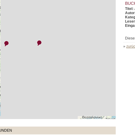
BUC
Titel:
Autor
Kateg
Leser
Einga
Diese
»
zurüc
TUNDEN