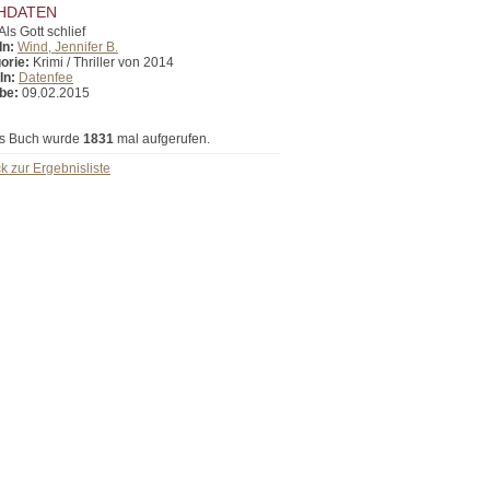
HDATEN
Als Gott schlief
In:
Wind, Jennifer B.
orie:
Krimi / Thriller von 2014
In:
Datenfee
be:
09.02.2015
s Buch wurde
1831
mal aufgerufen.
k zur Ergebnisliste