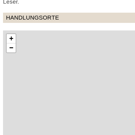
Leser.
HANDLUNGSORTE
+
−