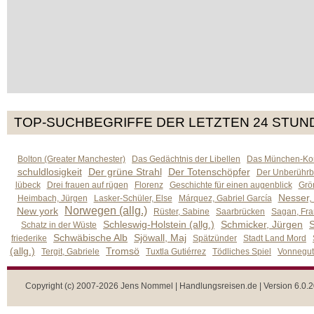
TOP-SUCHBEGRIFFE DER LETZTEN 24 STUN
Bolton (Greater Manchester)
Das Gedächtnis der Libellen
Das München-Kom
schuldlosigkeit
Der grüne Strahl
Der Totenschöpfer
Der Unberührb
lübeck
Drei frauen auf rügen
Florenz
Geschichte für einen augenblick
Grön
Nesser,
Heimbach, Jürgen
Lasker-Schüler, Else
Márquez, Gabriel García
Norwegen (allg.)
New york
Rüster, Sabine
Saarbrücken
Sagan, Fra
Schleswig-Holstein (allg.)
Schmicker, Jürgen
S
Schatz in der Wüste
Schwäbische Alb
Sjöwall, Maj
friederike
Spätzünder
Stadt Land Mord
(allg.)
Tromsö
Tergit, Gabriele
Tuxtla Gutiérrez
Tödliches Spiel
Vonnegut,
Copyright (c) 2007-2026 Jens Nommel | Handlungsreisen.de | Version 6.0.2