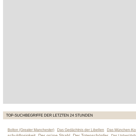
TOP-SUCHBEGRIFFE DER LETZTEN 24 STUNDEN
Bolton (Greater Manchester)
Das Gedächtnis der Libellen
Das München-Kom
schuldlosigkeit
Der grüne Strahl
Der Totenschöpfer
Der Unberührb