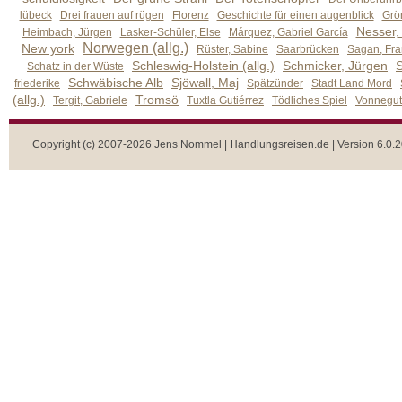
lübeck
Drei frauen auf rügen
Florenz
Geschichte für einen augenblick
Grön
Nesser,
Heimbach, Jürgen
Lasker-Schüler, Else
Márquez, Gabriel García
Norwegen (allg.)
New york
Rüster, Sabine
Saarbrücken
Sagan, Fra
Schleswig-Holstein (allg.)
Schmicker, Jürgen
S
Schatz in der Wüste
Schwäbische Alb
Sjöwall, Maj
friederike
Spätzünder
Stadt Land Mord
(allg.)
Tromsö
Tergit, Gabriele
Tuxtla Gutiérrez
Tödliches Spiel
Vonnegut,
Copyright (c) 2007-2026 Jens Nommel | Handlungsreisen.de | Version 6.0.2