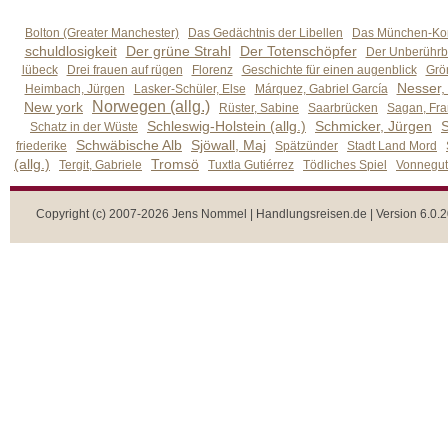
Bolton (Greater Manchester)
Das Gedächtnis der Libellen
Das München-Kom
schuldlosigkeit
Der grüne Strahl
Der Totenschöpfer
Der Unberührb
lübeck
Drei frauen auf rügen
Florenz
Geschichte für einen augenblick
Grön
Nesser,
Heimbach, Jürgen
Lasker-Schüler, Else
Márquez, Gabriel García
Norwegen (allg.)
New york
Rüster, Sabine
Saarbrücken
Sagan, Fra
Schleswig-Holstein (allg.)
Schmicker, Jürgen
S
Schatz in der Wüste
Schwäbische Alb
Sjöwall, Maj
friederike
Spätzünder
Stadt Land Mord
(allg.)
Tromsö
Tergit, Gabriele
Tuxtla Gutiérrez
Tödliches Spiel
Vonnegut,
Copyright (c) 2007-2026 Jens Nommel | Handlungsreisen.de | Version 6.0.2