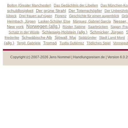
Bolton (Greater Manchester)
Das Gedächtnis der Libellen
Das München-Kom
schuldlosigkeit
Der grüne Strahl
Der Totenschöpfer
Der Unberührb
lübeck
Drei frauen auf rügen
Florenz
Geschichte für einen augenblick
Grön
Nesser,
Heimbach, Jürgen
Lasker-Schüler, Else
Márquez, Gabriel García
Norwegen (allg.)
New york
Rüster, Sabine
Saarbrücken
Sagan, Fra
Schleswig-Holstein (allg.)
Schmicker, Jürgen
S
Schatz in der Wüste
Schwäbische Alb
Sjöwall, Maj
friederike
Spätzünder
Stadt Land Mord
(allg.)
Tromsö
Tergit, Gabriele
Tuxtla Gutiérrez
Tödliches Spiel
Vonnegut,
Copyright (c) 2007-2026 Jens Nommel | Handlungsreisen.de | Version 6.0.2