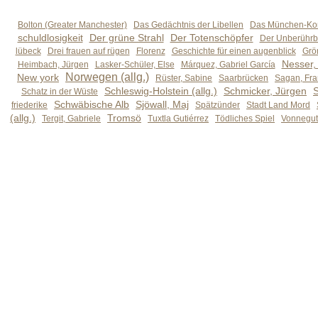
Bolton (Greater Manchester)
Das Gedächtnis der Libellen
Das München-Kom
schuldlosigkeit
Der grüne Strahl
Der Totenschöpfer
Der Unberührb
lübeck
Drei frauen auf rügen
Florenz
Geschichte für einen augenblick
Grön
Nesser,
Heimbach, Jürgen
Lasker-Schüler, Else
Márquez, Gabriel García
Norwegen (allg.)
New york
Rüster, Sabine
Saarbrücken
Sagan, Fra
Schleswig-Holstein (allg.)
Schmicker, Jürgen
S
Schatz in der Wüste
Schwäbische Alb
Sjöwall, Maj
friederike
Spätzünder
Stadt Land Mord
(allg.)
Tromsö
Tergit, Gabriele
Tuxtla Gutiérrez
Tödliches Spiel
Vonnegut,