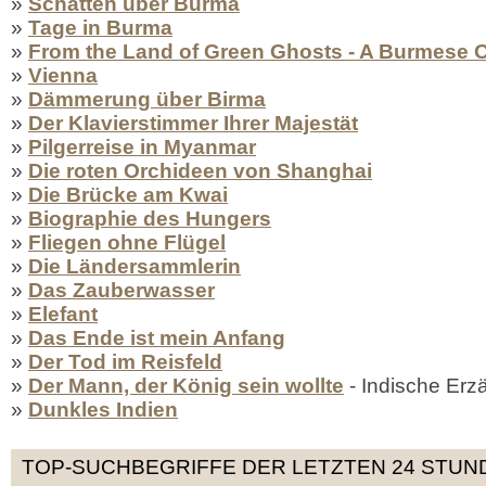
»
Schatten über Burma
»
Tage in Burma
»
From the Land of Green Ghosts - A Burmese
»
Vienna
»
Dämmerung über Birma
»
Der Klavierstimmer Ihrer Majestät
»
Pilgerreise in Myanmar
»
Die roten Orchideen von Shanghai
»
Die Brücke am Kwai
»
Biographie des Hungers
»
Fliegen ohne Flügel
»
Die Ländersammlerin
»
Das Zauberwasser
»
Elefant
»
Das Ende ist mein Anfang
»
Der Tod im Reisfeld
»
Der Mann, der König sein wollte
- Indische Erz
»
Dunkles Indien
TOP-SUCHBEGRIFFE DER LETZTEN 24 STUN