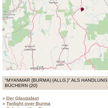
"MYANMAR (BURMA) (ALLG.)" ALS HANDLUN
BÜCHERN (20)
»
Der Glaspalast
»
Twilight over Burma